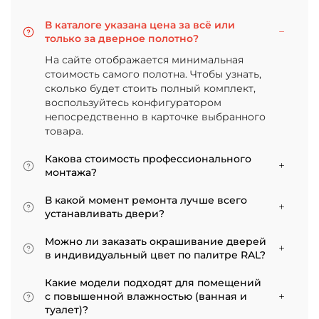
В каталоге указана цена за всё или
только за дверное полотно?
На сайте отображается минимальная
стоимость самого полотна. Чтобы узнать,
сколько будет стоить полный комплект,
воспользуйтесь конфигуратором
непосредственно в карточке выбранного
товара.
Какова стоимость профессионального
монтажа?
Итоговая сумма зависит от типа отделки
В какой момент ремонта лучше всего
двери и габаритов проема. Минимальная
устанавливать двери?
цена за установку стандартной двери с
Мы советуем приступать к монтажу после
покрытием «экошпон» начинается от 5000
Можно ли заказать окрашивание дверей
того, как уложено напольное покрытие. В
рублей.
в индивидуальный цвет по палитре RAL?
противном случае из-за изменения уровня
Да, такая возможность есть. В нашем
пола полотно может не подойти по высоте, и
Какие модели подходят для помещений
ассортименте представлены эмалированные
его придется подрезать. Оптимально ставить
с повышенной влажностью (ванная и
модели от разных фабрик
двери по окончании всех отделочных работ.
туалет)?