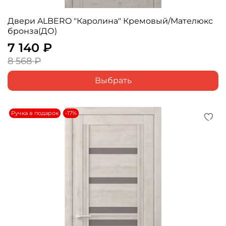
Двери ALBERO "Каролина" Кремовый/Мателюкс
бронза(ДО)
7 140 ₽
8 568 ₽
Выбрать
Ручка в подарок
-17%