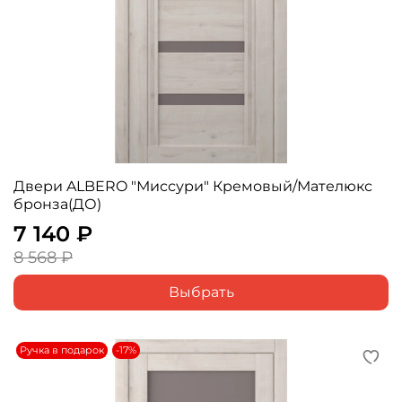
Двери ALBERO "Миссури" Кремовый/Мателюкс
бронза(ДО)
7 140 ₽
8 568 ₽
Выбрать
Ручка в подарок
-17%