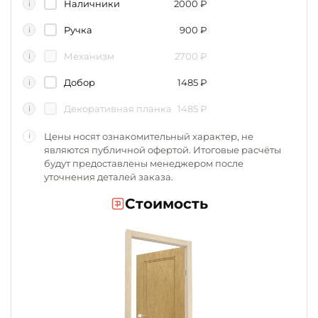
Наличники
2000
₽
i
Ручка
900
₽
i
Механизм
2700
₽
i
Добор
1485
₽
i
Декоративная планка
1485
₽
i
Цены носят ознакомительный характер, не
i
являются публичной офертой. Итоговые расчёты
будут предоставлены менеджером после
уточнения деталей заказа.
Стоимость