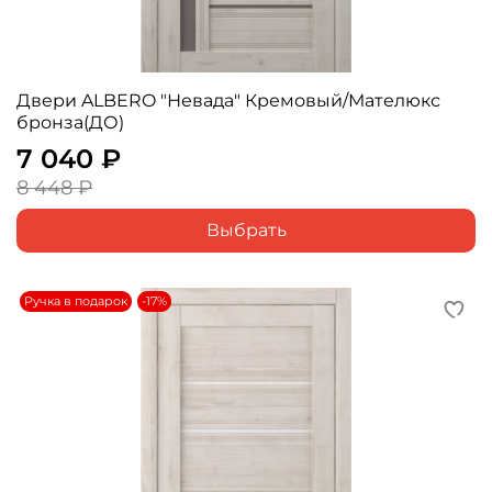
Двери ALBERO "Невада" Кремовый/Мателюкс
бронза(ДО)
7 040 ₽
8 448 ₽
Выбрать
Ручка в подарок
-17%