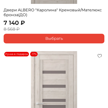
Двери ALBERO "Каролина" Кремовый/Мателюкс
бронза(ДО)
7 140 ₽
8 568 ₽
Выбрать
Ручка в подарок
-17%