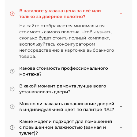
В каталоге указана цена за всё или
только за дверное полотно?
На сайте отображается минимальная
стоимость самого полотна. Чтобы узнать,
сколько будет стоить полный комплект,
воспользуйтесь конфигуратором
непосредственно в карточке выбранного
товара.
Какова стоимость профессионального
монтажа?
Итоговая сумма зависит от типа отделки
В какой момент ремонта лучше всего
двери и габаритов проема. Минимальная
устанавливать двери?
цена за установку стандартной двери с
Мы советуем приступать к монтажу после
покрытием «экошпон» начинается от 5000
Можно ли заказать окрашивание дверей
того, как уложено напольное покрытие. В
рублей.
в индивидуальный цвет по палитре RAL?
противном случае из-за изменения уровня
Да, такая возможность есть. В нашем
пола полотно может не подойти по высоте, и
Какие модели подходят для помещений
ассортименте представлены эмалированные
его придется подрезать. Оптимально ставить
с повышенной влажностью (ванная и
модели от разных фабрик
двери по окончании всех отделочных работ.
туалет)?