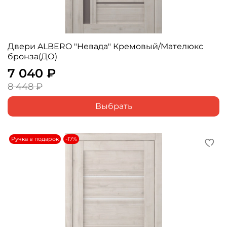
Двери ALBERO "Невада" Кремовый/Мателюкс
бронза(ДО)
7 040 ₽
8 448 ₽
Выбрать
Ручка в подарок
-17%