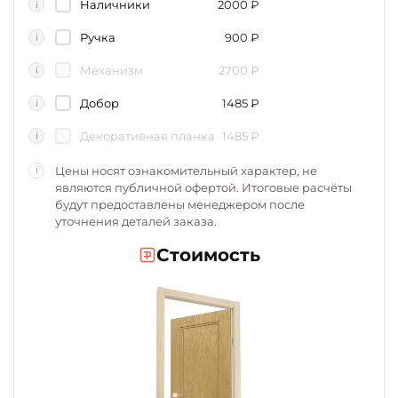
Наличники
2000
₽
i
Ручка
900
₽
i
Механизм
2700
₽
i
Добор
1485
₽
i
Декоративная планка
1485
₽
i
Цены носят ознакомительный характер, не
i
являются публичной офертой. Итоговые расчёты
будут предоставлены менеджером после
уточнения деталей заказа.
Стоимость