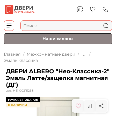
Наши салоны
Главная
Межкомнатные двери
...
Эмаль классика
ДВЕРИ ALBERO "Нео-Классика-2"
Эмаль Латте/защелка магнитная
(ДГ)
арт.
НБ-00215238
РУЧКА В ПОДАРОК
В НАЛИЧИИ