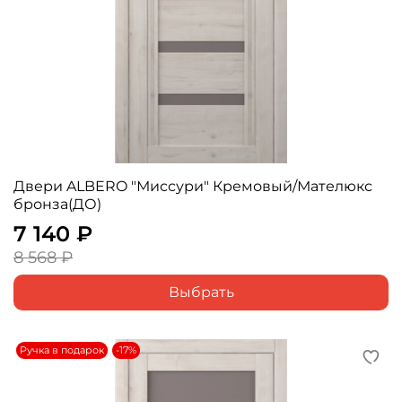
Двери ALBERO "Миссури" Кремовый/Мателюкс
бронза(ДО)
7 140 ₽
8 568 ₽
Выбрать
Ручка в подарок
-17%