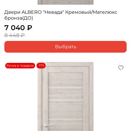
Двери ALBERO "Невада" Кремовый/Мателюкс
бронза(ДО)
7 040 ₽
8 448 ₽
Выбрать
Ручка в подарок
-17%