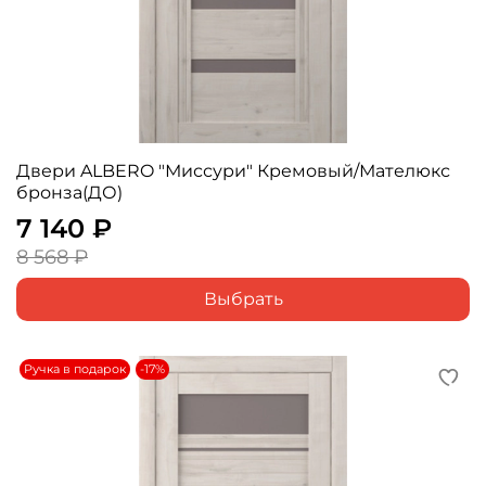
Двери ALBERO "Миссури" Кремовый/Мателюкс
бронза(ДО)
7 140 ₽
8 568 ₽
Выбрать
Ручка в подарок
-17%