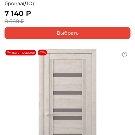
бронза(ДО)
7 140 ₽
8 568 ₽
Выбрать
Ручка в подарок
-17%