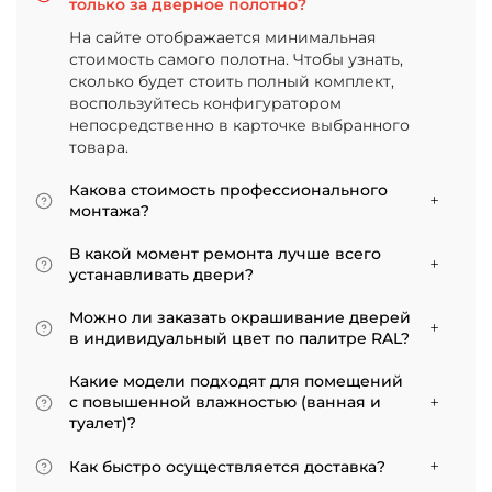
только за дверное полотно?
На сайте отображается минимальная
стоимость самого полотна. Чтобы узнать,
сколько будет стоить полный комплект,
воспользуйтесь конфигуратором
непосредственно в карточке выбранного
товара.
Какова стоимость профессионального
монтажа?
Итоговая сумма зависит от типа отделки
В какой момент ремонта лучше всего
двери и габаритов проема. Минимальная
устанавливать двери?
цена за установку стандартной двери с
Мы советуем приступать к монтажу после
покрытием «экошпон» начинается от 5000
Можно ли заказать окрашивание дверей
того, как уложено напольное покрытие. В
рублей.
в индивидуальный цвет по палитре RAL?
противном случае из-за изменения уровня
Да, такая возможность есть. В нашем
пола полотно может не подойти по высоте, и
Какие модели подходят для помещений
ассортименте представлены эмалированные
его придется подрезать. Оптимально ставить
с повышенной влажностью (ванная и
модели от разных фабрик
двери по окончании всех отделочных работ.
туалет)?
Если монтаж нужен до поклейки обоев,
Для санузлов мы рекомендуем выбирать
лучше заранее подготовить все запилы, но
Как быстро осуществляется доставка?
двери с покрытием из экошпона. На нашем
крепить наличники уже после завершения