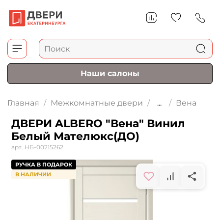
Наши салоны
Главная
Межкомнатные двери
...
Вена
ДВЕРИ ALBERO "Вена" Винил
Белый Мателюкс(ДО)
арт.
НБ-00215262
РУЧКА В ПОДАРОК
В НАЛИЧИИ