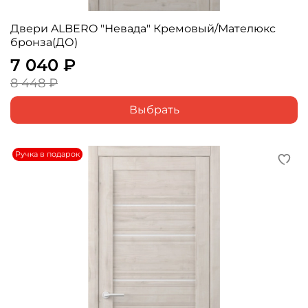
Двери ALBERO "Невада" Кремовый/Мателюкс
бронза(ДО)
7 040 ₽
8 448 ₽
Выбрать
Ручка в подарок