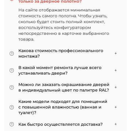
только за дверное полотно?
На сайте отображается минимальная
стоимость самого полотна. Чтобы узнать,
сколько будет стоить полный комплект,
воспользуйтесь конфигуратором
непосредственно в карточке выбранного
товара.
Какова стоимость профессионального
монтажа?
Итоговая сумма зависит от типа отделки
В какой момент ремонта лучше всего
двери и габаритов проема. Минимальная
устанавливать двери?
цена за установку стандартной двери с
Мы советуем приступать к монтажу после
покрытием «экошпон» начинается от 5000
Можно ли заказать окрашивание дверей
того, как уложено напольное покрытие. В
рублей.
в индивидуальный цвет по палитре RAL?
противном случае из-за изменения уровня
Да, такая возможность есть. В нашем
пола полотно может не подойти по высоте, и
Какие модели подходят для помещений
ассортименте представлены эмалированные
его придется подрезать. Оптимально ставить
с повышенной влажностью (ванная и
модели от разных фабрик
двери по окончании всех отделочных работ.
туалет)?
Если монтаж нужен до поклейки обоев,
Для санузлов мы рекомендуем выбирать
лучше заранее подготовить все запилы, но
Как быстро осуществляется доставка?
двери с покрытием из экошпона. На нашем
крепить наличники уже после завершения