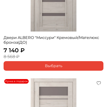
Двери ALBERO "Миссури" Кремовый/Мателюкс
бронза(ДО)
7 140 ₽
8 568 ₽
Выбрать
Ручка в подарок