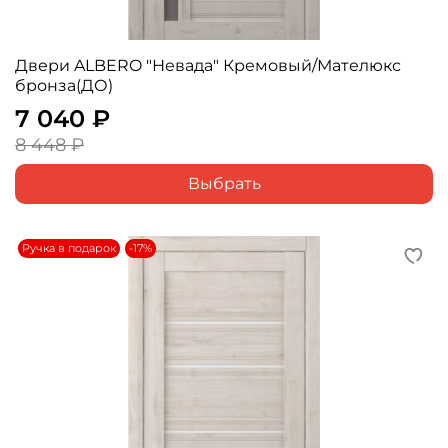
Двери ALBERO "Невада" Кремовый/Мателюкс
бронза(ДО)
7 040 ₽
8 448 ₽
Выбрать
Ручка в подарок
-17%