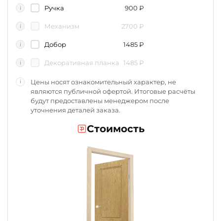
Ручка
900
₽
i
Механизм
2700
₽
i
Добор
1485
₽
i
Декоративная планка
1485
₽
i
Цены носят ознакомительный характер, не
i
являются публичной офертой. Итоговые расчёты
будут предоставлены менеджером после
уточнения деталей заказа.
Стоимость