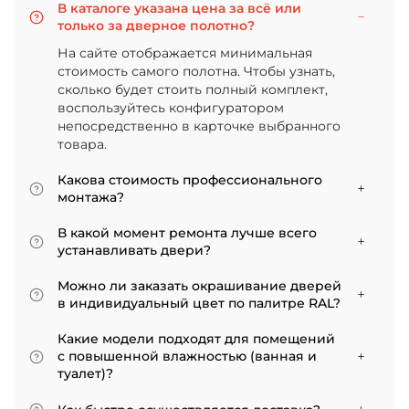
В каталоге указана цена за всё или
только за дверное полотно?
На сайте отображается минимальная
стоимость самого полотна. Чтобы узнать,
сколько будет стоить полный комплект,
воспользуйтесь конфигуратором
непосредственно в карточке выбранного
товара.
Какова стоимость профессионального
монтажа?
Итоговая сумма зависит от типа отделки
В какой момент ремонта лучше всего
двери и габаритов проема. Минимальная
устанавливать двери?
цена за установку стандартной двери с
Мы советуем приступать к монтажу после
покрытием «экошпон» начинается от 5000
Можно ли заказать окрашивание дверей
того, как уложено напольное покрытие. В
рублей.
в индивидуальный цвет по палитре RAL?
противном случае из-за изменения уровня
Да, такая возможность есть. В нашем
пола полотно может не подойти по высоте, и
Какие модели подходят для помещений
ассортименте представлены эмалированные
его придется подрезать. Оптимально ставить
с повышенной влажностью (ванная и
модели от разных фабрик
двери по окончании всех отделочных работ.
туалет)?
Если монтаж нужен до поклейки обоев,
Для санузлов мы рекомендуем выбирать
лучше заранее подготовить все запилы, но