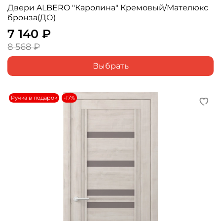
Двери ALBERO "Каролина" Кремовый/Мателюкс
бронза(ДО)
7 140 ₽
8 568 ₽
Выбрать
Ручка в подарок
-17%