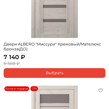
Двери ALBERO "Миссури" Кремовый/Мателюкс
бронза(ДО)
7 140 ₽
8 568 ₽
Выбрать
Ручка в подарок
-17%