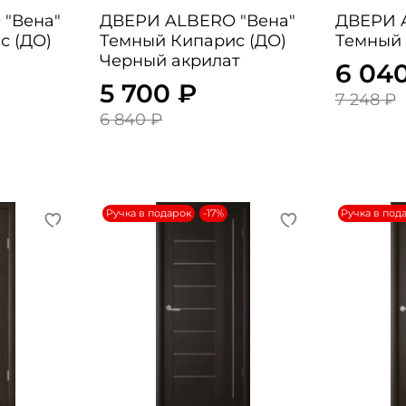
"Вена"
ДВЕРИ ALBERO "Вена"
ДВЕРИ 
с (ДО)
Темный Кипарис (ДО)
Темный 
Черный акрилат
6 04
5 700 ₽
7 248 ₽
6 840 ₽
Ручка в подарок
-17%
Ручка в под