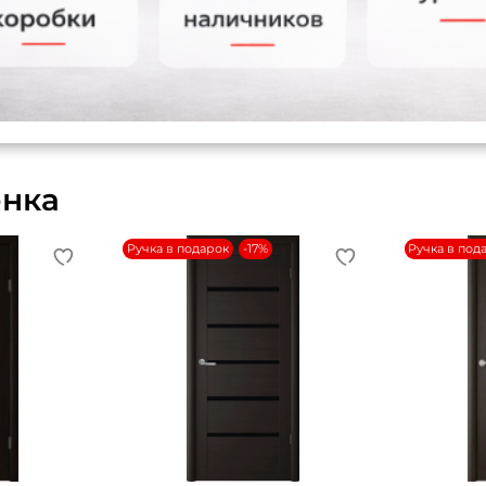
енка
Ручка в подарок
-17%
Ручка в под