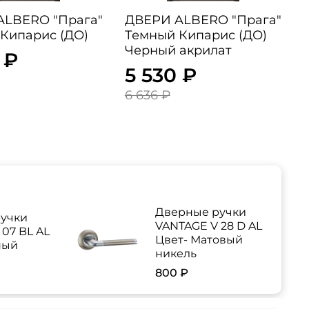
ALBERO "Прага"
ДВЕРИ ALBERO "Прага"
Кипарис (ДО)
Темный Кипарис (ДО)
Черный акрилат
 ₽
5 530 ₽
6 636 ₽
Дверные ручки
учки
VANTAGE V 28 D AL
07 BL AL
Цвет- Матовый
ный
никель
800 ₽