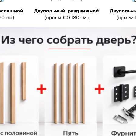
аспашной
Двупольный, раздвижной
Двупольны
90 см.)
(проем 120-180 см.)
(проем 1