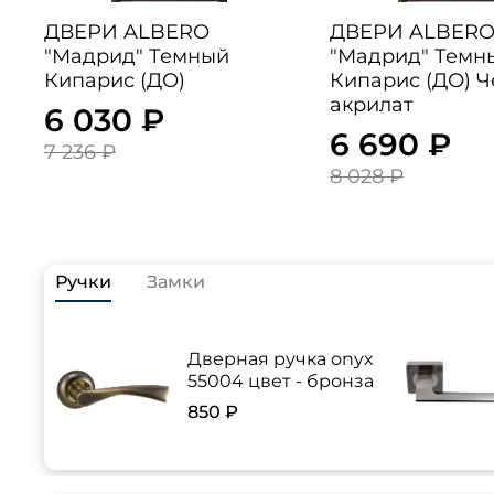
ДВЕРИ ALBERO
ДВЕРИ ALBER
"Мадрид" Темный
"Мадрид" Темн
Кипарис (ДО)
Кипарис (ДО) 
акрилат
6 030 ₽
6 690 ₽
7 236 ₽
8 028 ₽
Ручки
Замки
Дверная ручка onyx
55004 цвет - бронза
850 ₽