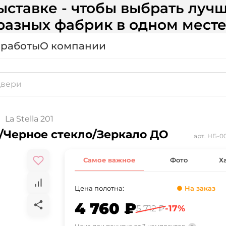
ставке - чтобы выбрать лучш
разных фабрик в одном месте
 работы
О компании
La Stella 201
о/Черное стекло/Зеркало ДО
арт.
НБ-00
Самое важное
Фото
Х
Цена полотна:
● На заказ
4 760 ₽
5 712 ₽
-17%