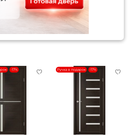
арок
-17%
Ручка в подарок
-17%