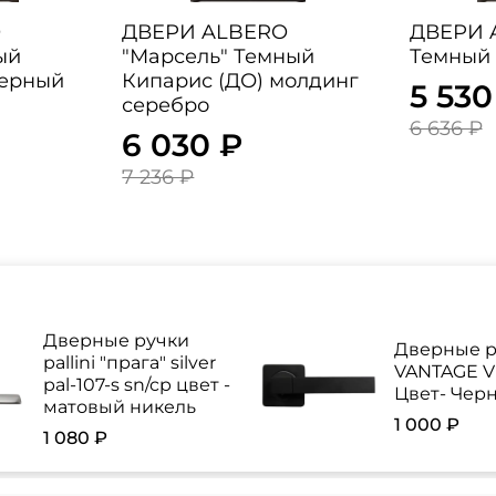
O
ДВЕРИ ALBERO
ДВЕРИ 
ый
"Марсель" Темный
Темный 
Черный
Кипарис (ДО) молдинг
5 530
серебро
6 636 ₽
6 030 ₽
7 236 ₽
Дверные ручки
Дверные р
pallini "прага" silver
VANTAGE V 
pal-107-s sn/cp цвет -
Цвет- Чер
матовый никель
1 000 ₽
1 080 ₽