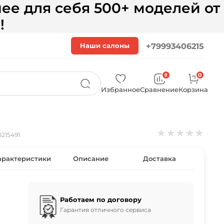
ее для себя 500+ моделей от
!
Наши салоны
+79993406215
0
0
Избранное
Сравнение
Корзина
★
★
★
★
★
215491
арактеристики
Описание
Доставка
Работаем по договору
Гарантия отличного сервиса