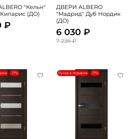
ALBERO "Кельн"
ДВЕРИ ALBERO
Кипарис (ДО)
"Мадрид" Дуб Нордик
(ДО)
0 ₽
6 030 ₽
7 236 ₽
арок
-17%
Ручка в подарок
-17%