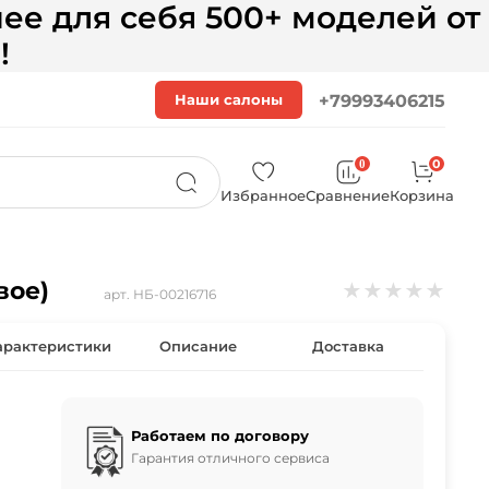
ее для себя 500+ моделей от
!
Наши салоны
+79993406215
0
0
Избранное
Сравнение
Корзина
товое)
★
★
★
★
★
арт.
НБ-00216716
арактеристики
Описание
Доставка
Работаем по договору
Гарантия отличного сервиса