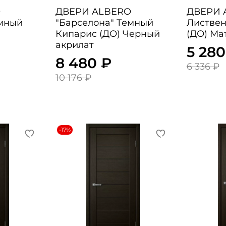
O
ДВЕРИ ALBERO
ДВЕРИ ALB
емный
"Барселона" Темный
Листвен
Кипарис (ДО) Черный
(ДО) Ма
акрилат
5 280
8 480 ₽
6 336 ₽
10 176 ₽
-17%