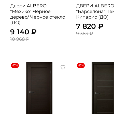
Двери ALBERO
ДВЕРИ ALBER
"Мехико" Черное
"Барселона" Т
дерево/ Черное стекло
Кипарис (ДО)
(ДО)
7 820 ₽
9 140 ₽
9 384 ₽
10 968 ₽
-17%
-17%