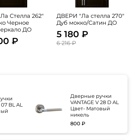
Ла Стелла 262"
ДВЕРИ "Ла стелла 270"
ко Черное
Дуб мокко/Сатин ДО
Зеркало ДО
5 180 ₽
00 ₽
6 216 ₽
Дверные ручки
учки
VANTAGE V 28 D AL
07 BL AL
Цвет- Матовый
ный
никель
800 ₽