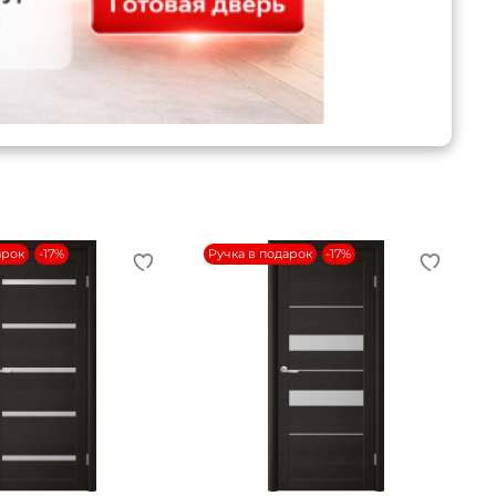
арок
-17%
Ручка в подарок
-17%