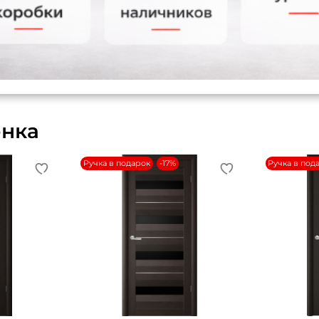
енка
Ручка в подарок
-17%
Ручка в под