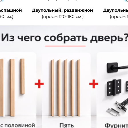
аспашной
Двупольный, раздвижной
Двупольны
90 см.)
(проем 120-180 см.)
(проем 1