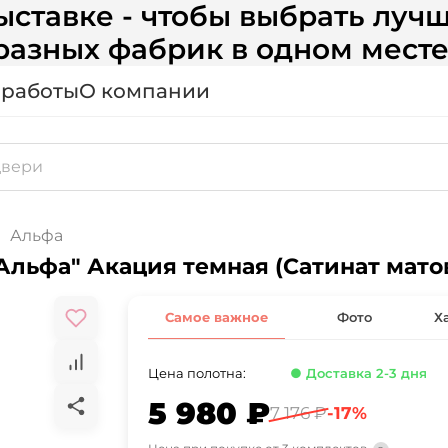
ставке - чтобы выбрать лучш
разных фабрик в одном месте
 работы
О компании
Альфа
жкомнатные двери SYNERGY "Альфа" Акация темная (Сатинат ма
Самое важное
Фото
Х
Цена полотна:
● Доставка 2-3 дня
5 980 ₽
7 176 ₽
-17%