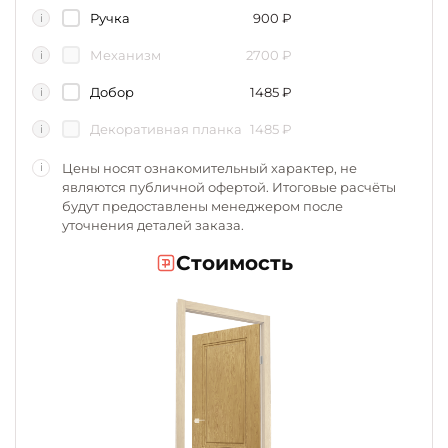
Ручка
900
₽
i
Механизм
2700
₽
i
Добор
1485
₽
i
Декоративная планка
1485
₽
i
Цены носят ознакомительный характер, не
i
являются публичной офертой. Итоговые расчёты
будут предоставлены менеджером после
уточнения деталей заказа.
Стоимость