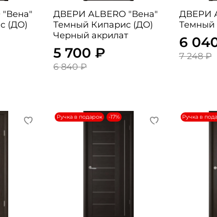
"
ДВЕРИ ALBERO "Вена"
ДВЕРИ ALBE
с (ДО)
Темный Кипарис (ДО)
Темный 
Черный акрилат
6 04
5 700 ₽
7 248 ₽
6 840 ₽
Ручка в подарок
-17%
Ручка в под