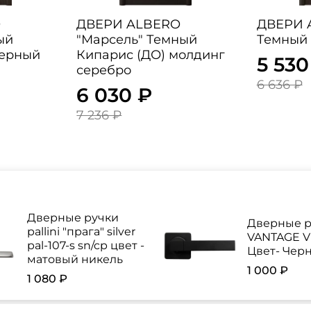
O
ДВЕРИ ALBERO
ДВЕРИ ALBE
ый
"Марсель" Темный
Темный 
Черный
Кипарис (ДО) молдинг
5 530
серебро
6 636 ₽
6 030 ₽
7 236 ₽
Дверные ручки
Дверные р
pallini "прага" silver
VANTAGE V 
pal-107-s sn/cp цвет -
Цвет- Чер
матовый никель
1 000 ₽
1 080 ₽