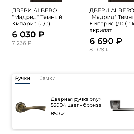
ДВЕРИ ALBERO
ДВЕРИ ALBER
"Мадрид" Темный
"Мадрид" Темн
Кипарис (ДО)
Кипарис (ДО) 
акрилат
6 030 ₽
6 690 ₽
7 236 ₽
8 028 ₽
Ручки
Замки
Дверная ручка onyx
55004 цвет - бронза
850 ₽