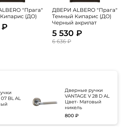
RO "Прага"
ДВЕРИ ALBERO "Прага"
Кипарис (ДО)
Темный Кипарис (ДО)
Черный акрилат
 ₽
5 530 ₽
6 636 ₽
Дверные ручки
учки
VANTAGE V 28 D AL
07 BL AL
Цвет- Матовый
ный
никель
800 ₽