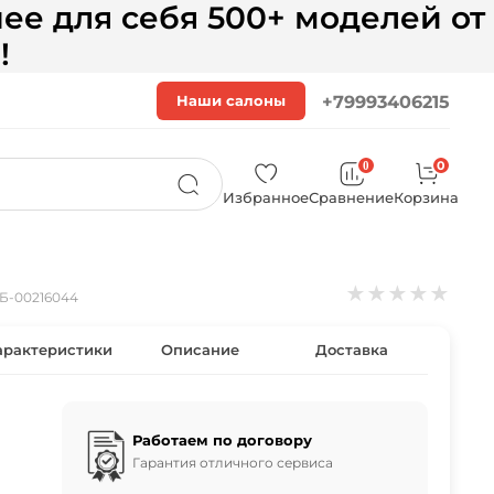
ее для себя 500+ моделей от
!
Наши салоны
+79993406215
0
0
Избранное
Сравнение
Корзина
★
★
★
★
★
Б-00216044
арактеристики
Описание
Доставка
Работаем по договору
Гарантия отличного сервиса