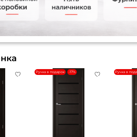
енка
Ручка в подарок
-17%
Ручка в под