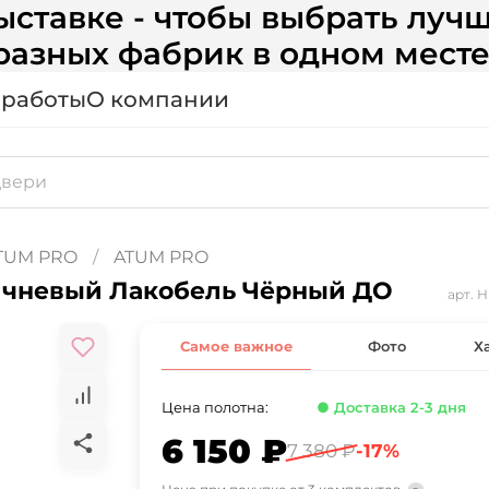
ставке - чтобы выбрать лучш
разных фабрик в одном месте
 работы
О компании
TUM PRO
ATUM PRO
ичневый Лакобель Чёрный ДО
арт.
Н
Самое важное
Фото
Х
Цена полотна:
● Доставка 2-3 дня
6 150 ₽
7 380 ₽
-17%