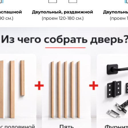
аспашной
Двупольный, раздвижной
Двупольны
90 см.)
(проем 120-180 см.)
(проем 1