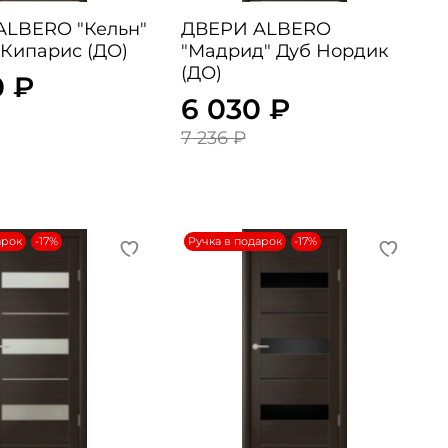
RO "Кельн"
ДВЕРИ ALBERO
Кипарис (ДО)
"Мадрид" Дуб Нордик
(ДО)
0 ₽
6 030 ₽
7 236 ₽
арок
-17%
Ручка в подарок
-17%