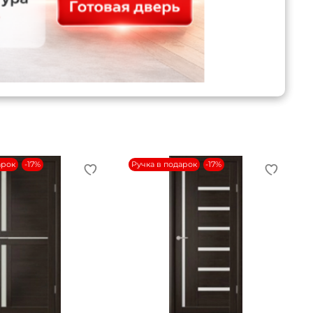
арок
-17%
Ручка в подарок
-17%