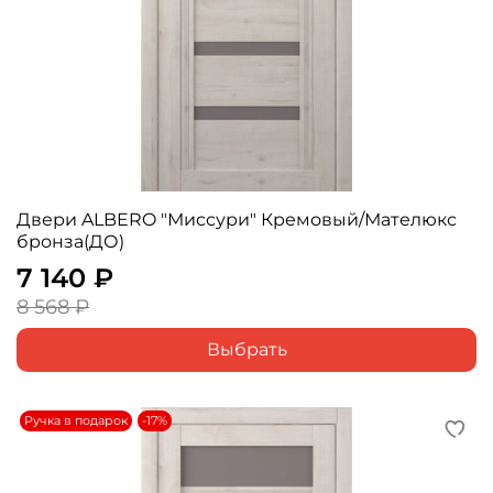
Двери ALBERO "Миссури" Кремовый/Мателюкс
бронза(ДО)
7 140 ₽
8 568 ₽
Выбрать
Ручка в подарок
-17%