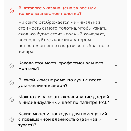
В каталоге указана цена за всё или
только за дверное полотно?
На сайте отображается минимальная
стоимость самого полотна. Чтобы узнать,
сколько будет стоить полный комплект,
воспользуйтесь конфигуратором
непосредственно в карточке выбранного
товара.
Какова стоимость профессионального
монтажа?
Итоговая сумма зависит от типа отделки
В какой момент ремонта лучше всего
двери и габаритов проема. Минимальная
устанавливать двери?
цена за установку стандартной двери с
Мы советуем приступать к монтажу после
покрытием «экошпон» начинается от 5000
Можно ли заказать окрашивание дверей
того, как уложено напольное покрытие. В
рублей.
в индивидуальный цвет по палитре RAL?
противном случае из-за изменения уровня
Да, такая возможность есть. В нашем
пола полотно может не подойти по высоте, и
Какие модели подходят для помещений
ассортименте представлены эмалированные
его придется подрезать. Оптимально ставить
с повышенной влажностью (ванная и
модели от разных фабрик
двери по окончании всех отделочных работ.
туалет)?
Если монтаж нужен до поклейки обоев,