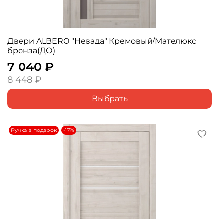
Двери ALBERO "Невада" Кремовый/Мателюкс
бронза(ДО)
7 040 ₽
8 448 ₽
Выбрать
Ручка в подарок
-17%