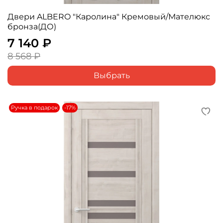
Двери ALBERO "Каролина" Кремовый/Мателюкс
бронза(ДО)
7 140 ₽
8 568 ₽
Выбрать
Ручка в подарок
-17%