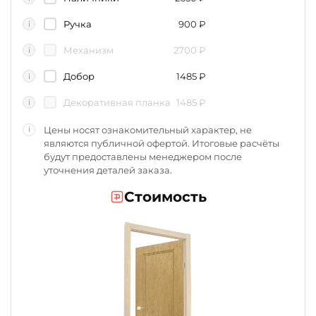
Ручка
900
₽
i
Механизм
2700
₽
i
Добор
1485
₽
i
Декоративная планка
1485
₽
i
Цены носят ознакомительный характер, не
i
являются публичной офертой. Итоговые расчёты
будут предоставлены менеджером после
уточнения деталей заказа.
Стоимость