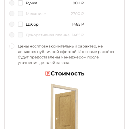
Ручка
900
₽
i
Механизм
2700
₽
i
Добор
1485
₽
i
Декоративная планка
1485
₽
i
Цены носят ознакомительный характер, не
i
являются публичной офертой. Итоговые расчёты
будут предоставлены менеджером после
уточнения деталей заказа.
Стоимость