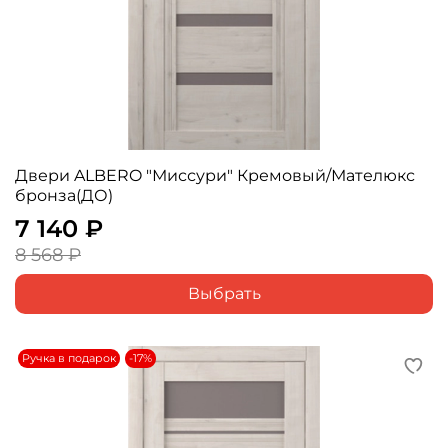
Двери ALBERO "Миссури" Кремовый/Мателюкс
бронза(ДО)
7 140 ₽
8 568 ₽
Выбрать
Ручка в подарок
-17%