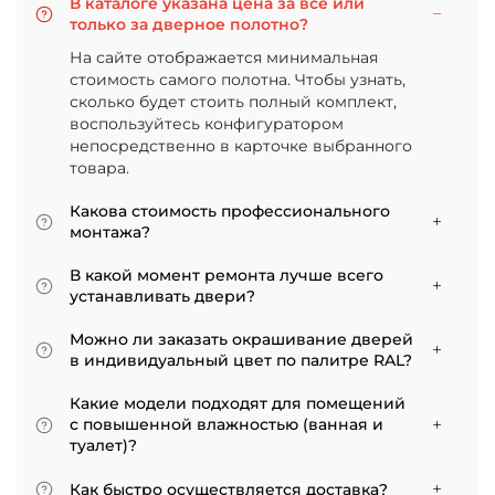
В каталоге указана цена за всё или
только за дверное полотно?
На сайте отображается минимальная
стоимость самого полотна. Чтобы узнать,
сколько будет стоить полный комплект,
воспользуйтесь конфигуратором
непосредственно в карточке выбранного
товара.
Какова стоимость профессионального
монтажа?
Итоговая сумма зависит от типа отделки
В какой момент ремонта лучше всего
двери и габаритов проема. Минимальная
устанавливать двери?
цена за установку стандартной двери с
Мы советуем приступать к монтажу после
покрытием «экошпон» начинается от 5000
Можно ли заказать окрашивание дверей
того, как уложено напольное покрытие. В
рублей.
в индивидуальный цвет по палитре RAL?
противном случае из-за изменения уровня
Да, такая возможность есть. В нашем
пола полотно может не подойти по высоте, и
Какие модели подходят для помещений
ассортименте представлены эмалированные
его придется подрезать. Оптимально ставить
с повышенной влажностью (ванная и
модели от разных фабрик
двери по окончании всех отделочных работ.
туалет)?
Если монтаж нужен до поклейки обоев,
Для санузлов мы рекомендуем выбирать
лучше заранее подготовить все запилы, но
Как быстро осуществляется доставка?