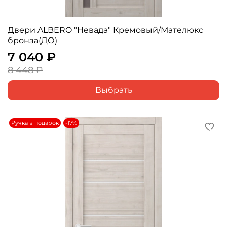
Двери ALBERO "Невада" Кремовый/Мателюкс
бронза(ДО)
7 040 ₽
8 448 ₽
Выбрать
Ручка в подарок
-17%