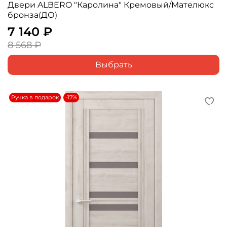
Двери ALBERO "Каролина" Кремовый/Мателюкс
бронза(ДО)
7 140 ₽
8 568 ₽
Выбрать
Ручка в подарок
-17%