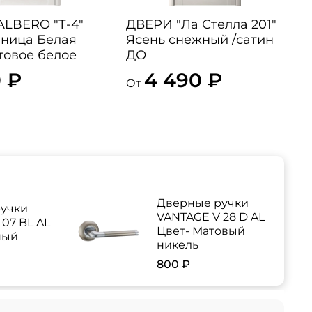
ERO "Т-4"
ДВЕРИ "Ла Стелла 201"
ница Белая
Ясень снежный /сатин
товое белое
ДО
 ₽
4 490 ₽
От
Дверные ручки
учки
VANTAGE V 28 D AL
07 BL AL
Цвет- Матовый
ный
никель
800 ₽