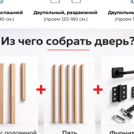
аспашной
Двупольный, раздвижной
Двупольны
90 см.)
(проем 120-180 см.)
(проем 1