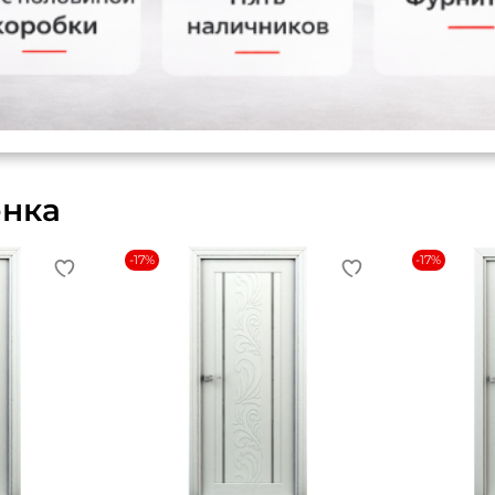
енка
-17%
-17%