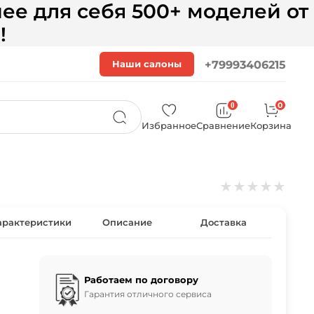
ее для себя 500+ моделей от
!
Наши салоны
+79993406215
0
0
Избранное
Сравнение
Корзина
★
★
★
★
★
арактеристики
Описание
Доставка
Работаем по договору
Гарантия отличного сервиса