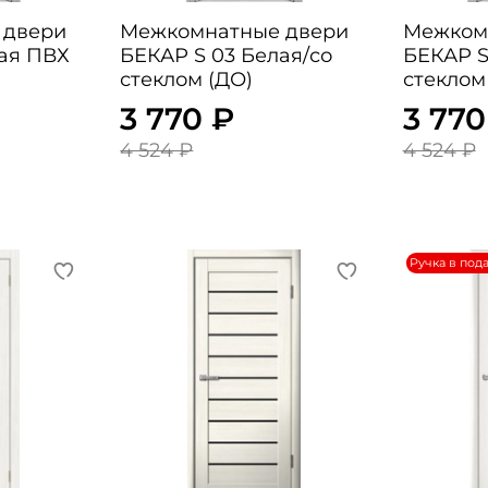
 двери
Межкомнатные двери
Межком
лая ПВХ
БЕКАР S 03 Белая/со
БЕКАР S
стеклом (ДО)
стеклом
3 770 ₽
3 770
4 524 ₽
4 524 ₽
Ручка в под