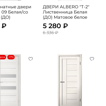
натные двери
ДВЕРИ ALBERO "Т-2"
 09 Белая/со
Лиственница Белая
 (ДО)
(ДО) Матовое белое
 ₽
5 280 ₽
6 336 ₽
арок
-17%