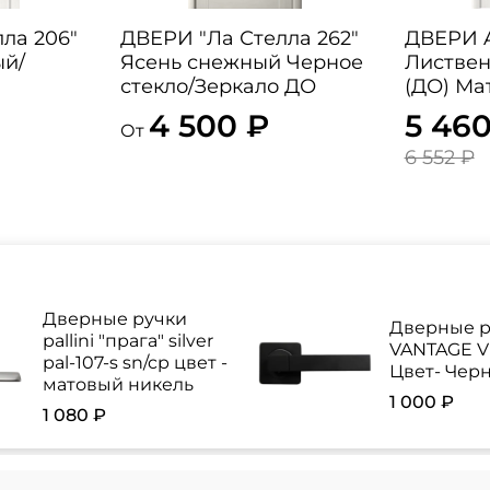
ла 206"
ДВЕРИ "Ла Стелла 262"
ДВЕРИ ALB
ый/
Ясень снежный Черное
Листвен
стекло/Зеркало ДО
(ДО) Ма
4 500 ₽
5 460
От
6 552 ₽
Дверные ручки
Дверные р
pallini "прага" silver
VANTAGE V 
pal-107-s sn/cp цвет -
Цвет- Чер
матовый никель
1 000 ₽
1 080 ₽