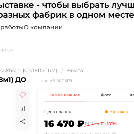
ставке - чтобы выбрать лучш
разных фабрик в одном месте
 работы
О компании
tockholm (СТОКГОЛЬМ)
Ньюта
Зм1) ДО
арт.
НБ-00216179
Самое важное
Фото
Х
Цена полотна:
● На заказ
16 470 ₽
19 764 ₽
-17%