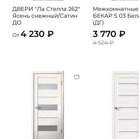
ДВЕРИ "Ла Стелла 262"
Межкомнатные
Ясень снежный/Сатин
БЕКАР S 03 Бе
ДО
(ДГ)
4 230 ₽
3 770 ₽
От
4 524 ₽