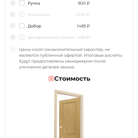
Ручка
900
₽
i
Механизм
2700
₽
i
Добор
1485
₽
i
Декоративная планка
1485
₽
i
Цены носят ознакомительный характер, не
i
являются публичной офертой. Итоговые расчёты
будут предоставлены менеджером после
уточнения деталей заказа.
Стоимость