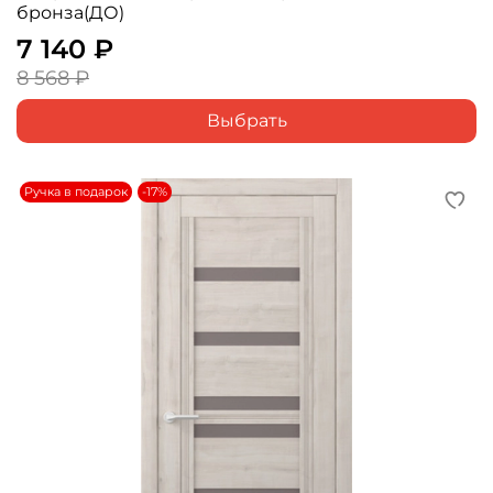
бронза(ДО)
7 140 ₽
8 568 ₽
Выбрать
Ручка в подарок
-17%