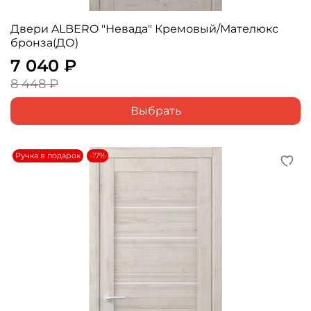
Двери ALBERO "Невада" Кремовый/Мателюкс
бронза(ДО)
7 040 ₽
8 448 ₽
Выбрать
Ручка в подарок
-17%