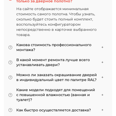
только за дверное полотно?
На сайте отображается минимальная
стоимость самого полотна. Чтобы узнать,
сколько будет стоить полный комплект,
воспользуйтесь конфигуратором
непосредственно в карточке выбранного
товара.
Какова стоимость профессионального
монтажа?
Итоговая сумма зависит от типа отделки
В какой момент ремонта лучше всего
двери и габаритов проема. Минимальная
устанавливать двери?
цена за установку стандартной двери с
Мы советуем приступать к монтажу после
покрытием «экошпон» начинается от 5000
Можно ли заказать окрашивание дверей
того, как уложено напольное покрытие. В
рублей.
в индивидуальный цвет по палитре RAL?
противном случае из-за изменения уровня
Да, такая возможность есть. В нашем
пола полотно может не подойти по высоте, и
Какие модели подходят для помещений
ассортименте представлены эмалированные
его придется подрезать. Оптимально ставить
с повышенной влажностью (ванная и
модели от разных фабрик
двери по окончании всех отделочных работ.
туалет)?
Если монтаж нужен до поклейки обоев,
Для санузлов мы рекомендуем выбирать
лучше заранее подготовить все запилы, но
Как быстро осуществляется доставка?
двери с покрытием из экошпона. На нашем
крепить наличники уже после завершения