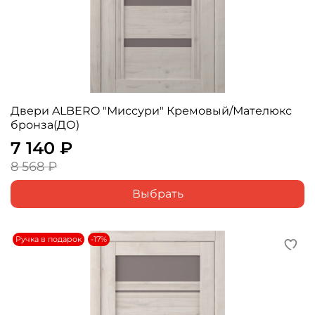
Двери ALBERO "Миссури" Кремовый/Мателюкс
бронза(ДО)
7 140 ₽
8 568 ₽
Выбрать
Ручка в подарок
-17%