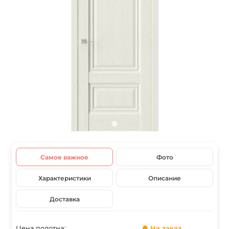
Самое важное
Фото
Характеристики
Описание
Доставка
Цена полотна:
● На заказ