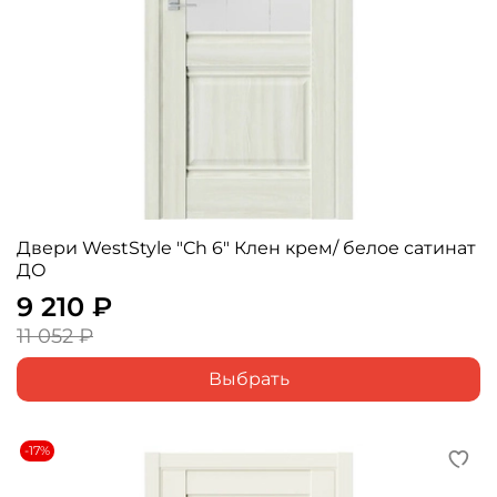
Двери WestStyle "Ch 6" Клен крем/ белое сатинат
ДО
9 210 ₽
11 052 ₽
Выбрать
-17%