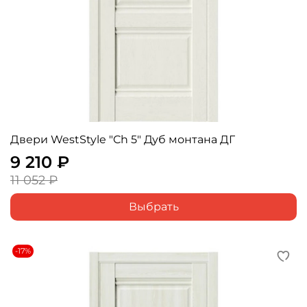
Двери WestStyle "Ch 5" Дуб монтана ДГ
9 210 ₽
11 052 ₽
Выбрать
-17%