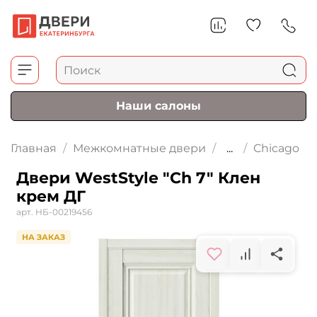
Наши салоны
Главная
Межкомнатные двери
...
Chicago
Двери WestStyle "Ch 7" Клен
крем ДГ
арт.
НБ-00219456
НА ЗАКАЗ