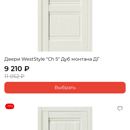
Двери WestStyle "Ch 5" Дуб монтана ДГ
9 210 ₽
11 052 ₽
Выбрать
-17%