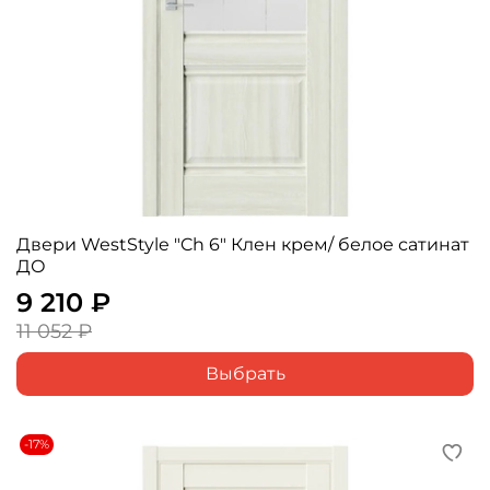
Двери WestStyle "Ch 6" Клен крем/ белое сатинат
ДО
9 210 ₽
11 052 ₽
Выбрать
-17%