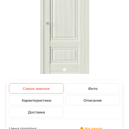
Самое важное
Фото
Характеристики
Описание
Доставка
Цена полотна:
● На заказ