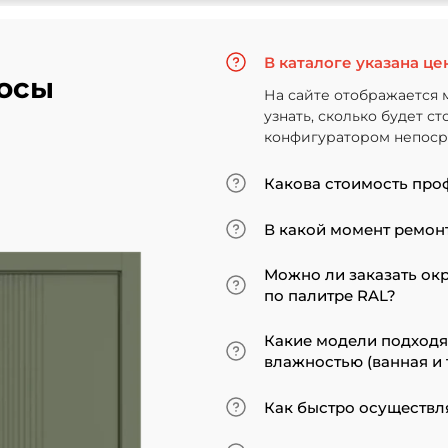
В каталоге указана це
осы
На сайте отображается 
узнать, сколько будет с
конфигуратором непосре
Какова стоимость про
Итоговая сумма зависит
В какой момент ремонт
Минимальная цена за ус
«экошпон» начинается от
Мы советуем приступать
Можно ли заказать ок
покрытие. В противном 
по палитре RAL?
может не подойти по вы
ставить двери по оконч
Да, такая возможность 
Какие модели подход
до поклейки обоев, лучш
эмалированные модели 
влажностью (ванная и 
наличники уже после за
Для санузлов мы реком
Как быстро осуществл
экошпона. На нашем са
все двери являются вла
Товары, имеющиеся на ск