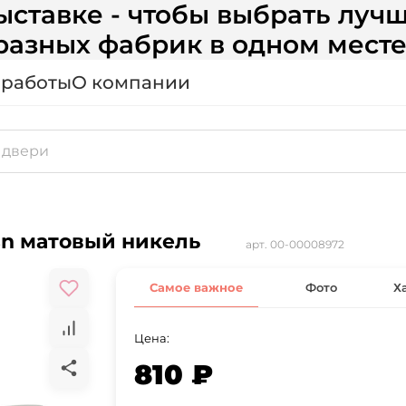
ставке - чтобы выбрать лучш
разных фабрик в одном месте
 работы
О компании
sn матовый никель
арт.
00-00008972
Самое важное
Фото
Х
Цена:
810 ₽