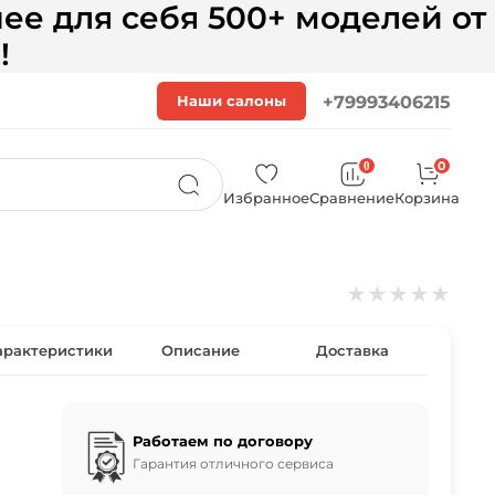
ее для себя 500+ моделей от
!
Наши салоны
+79993406215
0
0
Избранное
Сравнение
Корзина
★
★
★
★
★
арактеристики
Описание
Доставка
Работаем по договору
Гарантия отличного сервиса