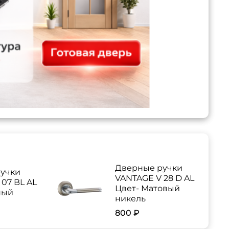
Дверные ручки
учки
VANTAGE V 28 D AL
07 BL AL
Цвет- Матовый
ный
никель
800 ₽