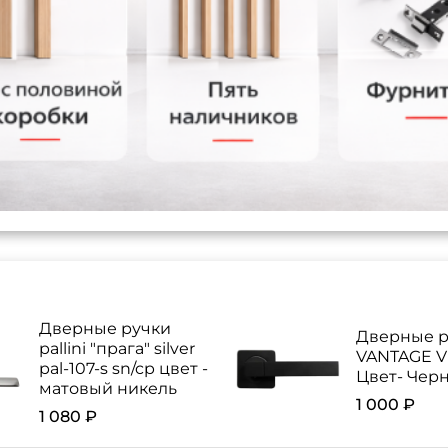
Дверные ручки
Дверные р
pallini "прага" silver
VANTAGE V 
pal-107-s sn/cp цвет -
Цвет- Чер
матовый никель
1 000 ₽
1 080 ₽