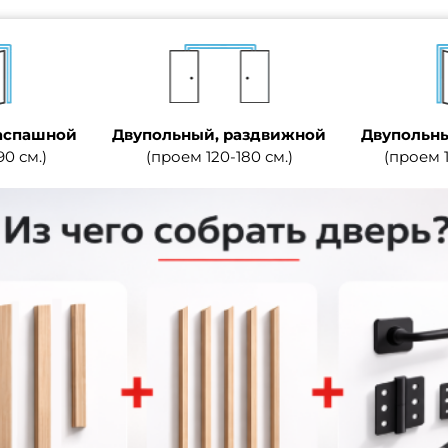
аспашной
Двупольный, раздвижной
Двупольны
90 см.)
(проем 120-180 см.)
(проем 1