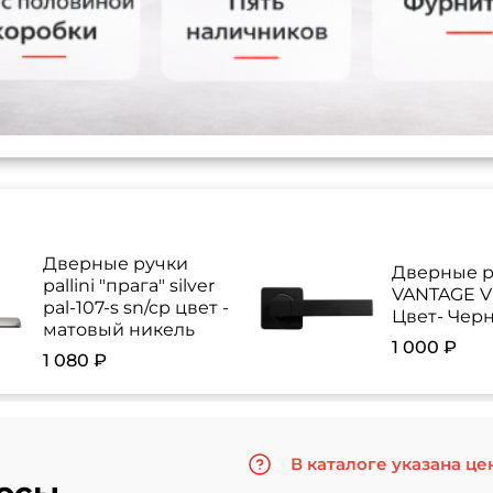
Дверные ручки
Дверные р
pallini "прага" silver
VANTAGE V 
pal-107-s sn/cp цвет -
Цвет- Чер
матовый никель
1 000 ₽
1 080 ₽
В каталоге указана це
осы