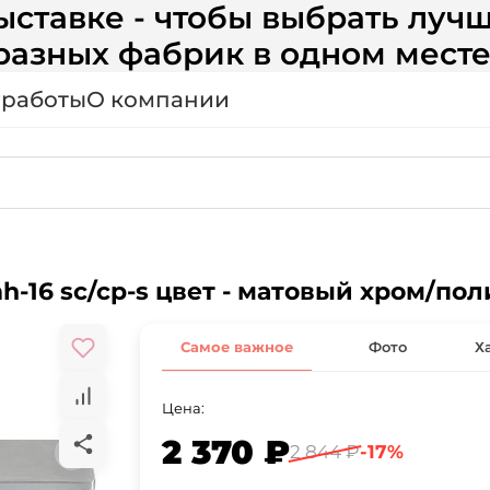
ставке - чтобы выбрать лучш
разных фабрик в одном месте
 работы
О компании
mh-16 sc/cp-s цвет - матовый хром/п
Самое важное
Фото
Х
Цена:
2 370 ₽
2 844 ₽
-17%