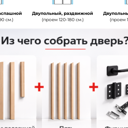
аспашной
Двупольный, раздвижной
Двупольны
90 см.)
(проем 120-180 см.)
(проем 1