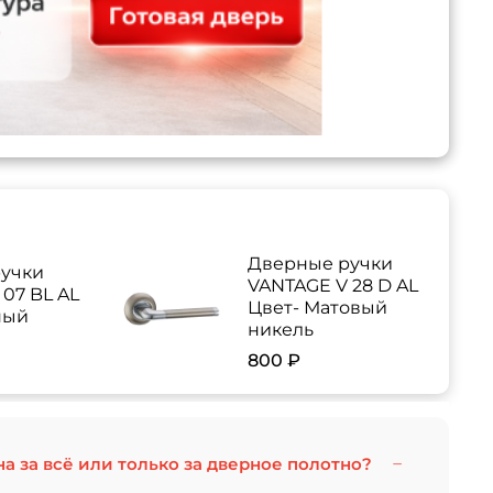
Дверные ручки
учки
VANTAGE V 28 D AL
07 BL AL
Цвет- Матовый
ный
никель
800 ₽
на за всё или только за дверное полотно?