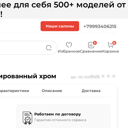
ее для себя 500+ моделей от
!
Наши салоны
+79993406215
0
0
Избранное
Сравнение
Корзина
олированный хром
★
★
★
★
★
арт.
00-00001619
арактеристики
Описание
Доставка
Работаем по договору
Гарантия отличного сервиса