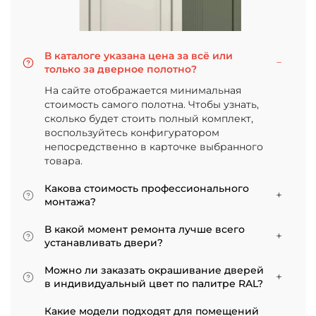
В каталоге указана цена за всё или
только за дверное полотно?
На сайте отображается минимальная
стоимость самого полотна. Чтобы узнать,
сколько будет стоить полный комплект,
воспользуйтесь конфигуратором
непосредственно в карточке выбранного
товара.
Какова стоимость профессионального
монтажа?
Итоговая сумма зависит от типа отделки
В какой момент ремонта лучше всего
двери и габаритов проема. Минимальная
устанавливать двери?
цена за установку стандартной двери с
Мы советуем приступать к монтажу после
покрытием «экошпон» начинается от 5000
Можно ли заказать окрашивание дверей
того, как уложено напольное покрытие. В
рублей.
в индивидуальный цвет по палитре RAL?
противном случае из-за изменения уровня
Да, такая возможность есть. В нашем
пола полотно может не подойти по высоте, и
Какие модели подходят для помещений