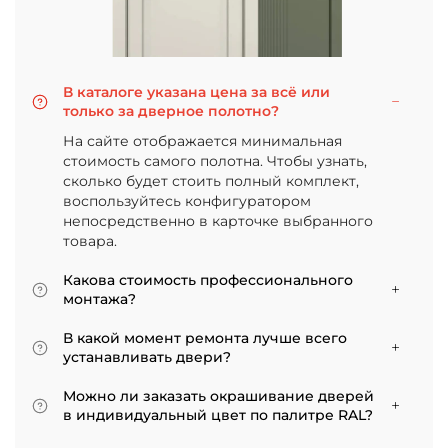
В каталоге указана цена за всё или
только за дверное полотно?
На сайте отображается минимальная
стоимость самого полотна. Чтобы узнать,
сколько будет стоить полный комплект,
воспользуйтесь конфигуратором
непосредственно в карточке выбранного
товара.
Какова стоимость профессионального
монтажа?
Итоговая сумма зависит от типа отделки
В какой момент ремонта лучше всего
двери и габаритов проема. Минимальная
устанавливать двери?
цена за установку стандартной двери с
Мы советуем приступать к монтажу после
покрытием «экошпон» начинается от 5000
Можно ли заказать окрашивание дверей
того, как уложено напольное покрытие. В
рублей.
в индивидуальный цвет по палитре RAL?
противном случае из-за изменения уровня
Да, такая возможность есть. В нашем
пола полотно может не подойти по высоте, и