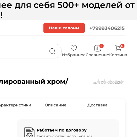
ее для себя 500+ моделей от
!
Наши салоны
+79993406215
0
0
Избранное
Сравнение
Корзина
полированный хром/
★
★
★
★
★
арт.
00-00015264
арактеристики
Описание
Доставка
Работаем по договору
Гарантия отличного сервиса