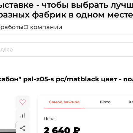
ставке - чтобы выбрать лучш
разных фабрик в одном месте
 работы
О компании
сабон" pal-z05-s pc/matblack цвет - 
Самое важное
Фото
Х
Цена:
2 640 ₽