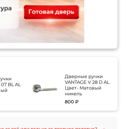
Дверные ручки
учки
VANTAGE V 28 D AL
07 BL AL
Цвет- Матовый
ный
никель
800 ₽
на за всё или только за дверное полотно?