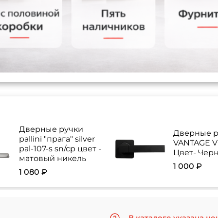
Дверные ручки
Дверные р
pallini "прага" silver
VANTAGE V 
pal-107-s sn/cp цвет -
Цвет- Чер
матовый никель
1 000 ₽
1 080 ₽
В каталоге указана це