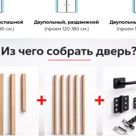
аспашной
Двупольный, раздвижной
Двупольны
90 см.)
(проем 120-180 см.)
(проем 1