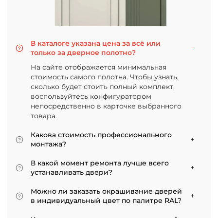
В каталоге указана цена за всё или
только за дверное полотно?
На сайте отображается минимальная
стоимость самого полотна. Чтобы узнать,
сколько будет стоить полный комплект,
воспользуйтесь конфигуратором
непосредственно в карточке выбранного
товара.
Какова стоимость профессионального
монтажа?
Итоговая сумма зависит от типа отделки
В какой момент ремонта лучше всего
двери и габаритов проема. Минимальная
устанавливать двери?
цена за установку стандартной двери с
Мы советуем приступать к монтажу после
покрытием «экошпон» начинается от 5000
Можно ли заказать окрашивание дверей
того, как уложено напольное покрытие. В
рублей.
в индивидуальный цвет по палитре RAL?
противном случае из-за изменения уровня
Да, такая возможность есть. В нашем
пола полотно может не подойти по высоте, и