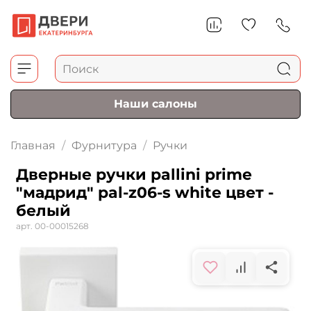
Наши салоны
Главная
Фурнитура
Ручки
Дверные ручки pallini prime
"мадрид" pal-z06-s white цвет -
белый
арт.
00-00015268