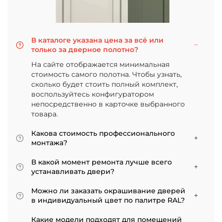
В каталоге указана цена за всё или
только за дверное полотно?
На сайте отображается минимальная
стоимость самого полотна. Чтобы узнать,
сколько будет стоить полный комплект,
воспользуйтесь конфигуратором
непосредственно в карточке выбранного
товара.
Какова стоимость профессионального
монтажа?
Итоговая сумма зависит от типа отделки
В какой момент ремонта лучше всего
двери и габаритов проема. Минимальная
устанавливать двери?
цена за установку стандартной двери с
Мы советуем приступать к монтажу после
покрытием «экошпон» начинается от 5000
Можно ли заказать окрашивание дверей
того, как уложено напольное покрытие. В
рублей.
в индивидуальный цвет по палитре RAL?
противном случае из-за изменения уровня
Да, такая возможность есть. В нашем
пола полотно может не подойти по высоте, и
Какие модели подходят для помещений