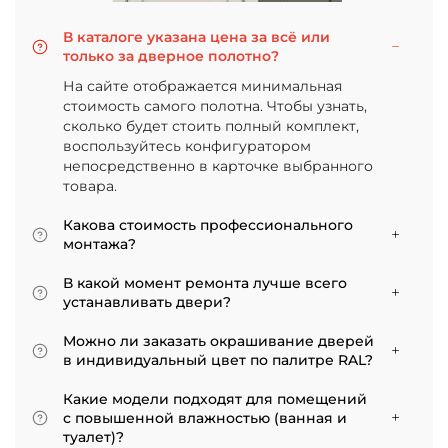
В каталоге указана цена за всё или
только за дверное полотно?
На сайте отображается минимальная
стоимость самого полотна. Чтобы узнать,
сколько будет стоить полный комплект,
воспользуйтесь конфигуратором
непосредственно в карточке выбранного
товара.
Какова стоимость профессионального
монтажа?
Итоговая сумма зависит от типа отделки
В какой момент ремонта лучше всего
двери и габаритов проема. Минимальная
устанавливать двери?
цена за установку стандартной двери с
Мы советуем приступать к монтажу после
покрытием «экошпон» начинается от 5000
Можно ли заказать окрашивание дверей
того, как уложено напольное покрытие. В
рублей.
в индивидуальный цвет по палитре RAL?
противном случае из-за изменения уровня
Да, такая возможность есть. В нашем
пола полотно может не подойти по высоте, и
Какие модели подходят для помещений
ассортименте представлены эмалированные
его придется подрезать. Оптимально ставить
с повышенной влажностью (ванная и
модели от разных фабрик
двери по окончании всех отделочных работ.
туалет)?