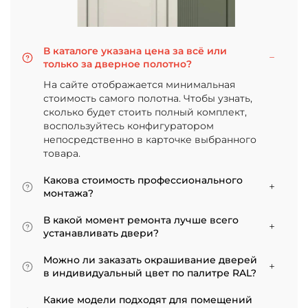
В каталоге указана цена за всё или
только за дверное полотно?
На сайте отображается минимальная
стоимость самого полотна. Чтобы узнать,
сколько будет стоить полный комплект,
воспользуйтесь конфигуратором
непосредственно в карточке выбранного
товара.
Какова стоимость профессионального
монтажа?
Итоговая сумма зависит от типа отделки
В какой момент ремонта лучше всего
двери и габаритов проема. Минимальная
устанавливать двери?
цена за установку стандартной двери с
Мы советуем приступать к монтажу после
покрытием «экошпон» начинается от 5000
Можно ли заказать окрашивание дверей
того, как уложено напольное покрытие. В
рублей.
в индивидуальный цвет по палитре RAL?
противном случае из-за изменения уровня
Да, такая возможность есть. В нашем
пола полотно может не подойти по высоте, и
Какие модели подходят для помещений
ассортименте представлены эмалированные