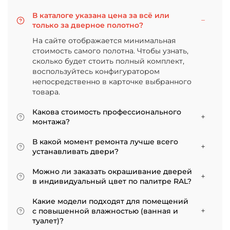
В каталоге указана цена за всё или
только за дверное полотно?
На сайте отображается минимальная
стоимость самого полотна. Чтобы узнать,
сколько будет стоить полный комплект,
воспользуйтесь конфигуратором
непосредственно в карточке выбранного
товара.
Какова стоимость профессионального
монтажа?
Итоговая сумма зависит от типа отделки
В какой момент ремонта лучше всего
двери и габаритов проема. Минимальная
устанавливать двери?
цена за установку стандартной двери с
Мы советуем приступать к монтажу после
покрытием «экошпон» начинается от 5000
Можно ли заказать окрашивание дверей
того, как уложено напольное покрытие. В
рублей.
в индивидуальный цвет по палитре RAL?
противном случае из-за изменения уровня
Да, такая возможность есть. В нашем
пола полотно может не подойти по высоте, и
Какие модели подходят для помещений
ассортименте представлены эмалированные
его придется подрезать. Оптимально ставить
с повышенной влажностью (ванная и
модели от разных фабрик
двери по окончании всех отделочных работ.
туалет)?
Если монтаж нужен до поклейки обоев,