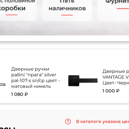
Дверные ручки
Дверные р
pallini "прага" silver
VANTAGE V 
pal-107-s sn/cp цвет -
Цвет- Чер
матовый никель
1 000 ₽
1 080 ₽
В каталоге указана це
осы