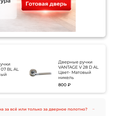
Дверные ручки
учки
VANTAGE V 28 D AL
07 BL AL
Цвет- Матовый
ный
никель
800 ₽
на за всё или только за дверное полотно?