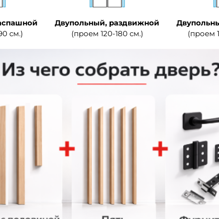
аспашной
Двупольный, раздвижной
Двупольны
90 см.)
(проем 120-180 см.)
(проем 1