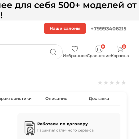
ее для себя 500+ моделей от
!
Наши салоны
+79993406215
0
0
Избранное
Сравнение
Корзина
★
★
★
★
★
арактеристики
Описание
Доставка
Работаем по договору
Гарантия отличного сервиса