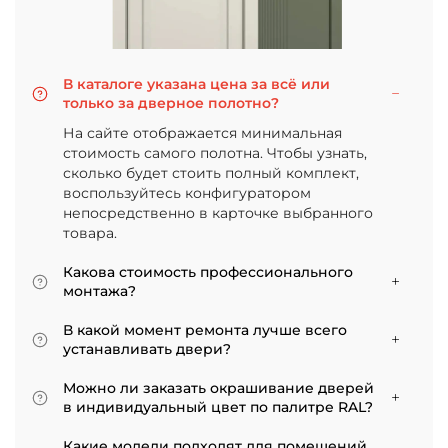
В каталоге указана цена за всё или
только за дверное полотно?
На сайте отображается минимальная
стоимость самого полотна. Чтобы узнать,
сколько будет стоить полный комплект,
воспользуйтесь конфигуратором
непосредственно в карточке выбранного
товара.
Какова стоимость профессионального
монтажа?
Итоговая сумма зависит от типа отделки
В какой момент ремонта лучше всего
двери и габаритов проема. Минимальная
устанавливать двери?
цена за установку стандартной двери с
Мы советуем приступать к монтажу после
покрытием «экошпон» начинается от 5000
Можно ли заказать окрашивание дверей
того, как уложено напольное покрытие. В
рублей.
в индивидуальный цвет по палитре RAL?
противном случае из-за изменения уровня
Да, такая возможность есть. В нашем
пола полотно может не подойти по высоте, и
Какие модели подходят для помещений