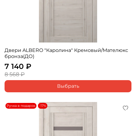
Двери ALBERO "Каролина" Кремовый/Мателюкс
бронза(ДО)
7 140 ₽
8 568 ₽
Выбрать
Ручка в подарок
-17%