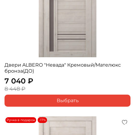
Двери ALBERO "Невада" Кремовый/Мателюкс
бронза(ДО)
7 040 ₽
8 448 ₽
Выбрать
Ручка в подарок
-17%