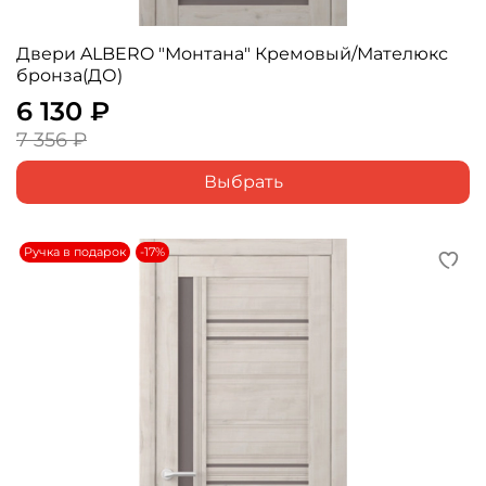
Двери ALBERO "Монтана" Кремовый/Мателюкс
бронза(ДО)
6 130 ₽
7 356 ₽
Выбрать
Ручка в подарок
-17%