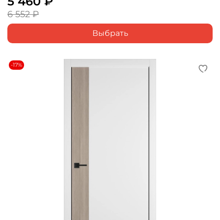
5 460 ₽
6 552 ₽
Выбрать
-17%