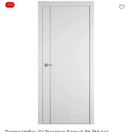
-17%
Двери Урбан 1V Эмалекс Белый ЗК ЗM 4х4