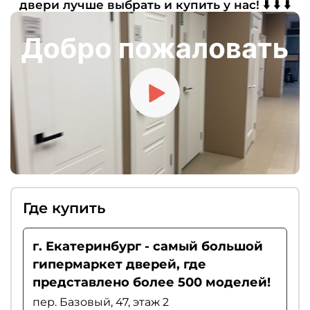
двери лучше выбрать и купить у нас! ⬇️ ⬇️ ⬇️
желанию можно дополнить комплект
доводчиком, ограничителем хода или
«умным порогом». Если вы цените тишину,
рекомендуем выбирать магнитные замки.
Где купить
г. Екатеринбург - самый большой
гипермаркет дверей, где
представлено более 500 моделей!
пер. Базовый, 47, этаж 2