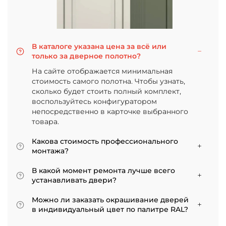
В каталоге указана цена за всё или
только за дверное полотно?
На сайте отображается минимальная
стоимость самого полотна. Чтобы узнать,
сколько будет стоить полный комплект,
воспользуйтесь конфигуратором
непосредственно в карточке выбранного
товара.
Какова стоимость профессионального
монтажа?
Итоговая сумма зависит от типа отделки
В какой момент ремонта лучше всего
двери и габаритов проема. Минимальная
устанавливать двери?
цена за установку стандартной двери с
Мы советуем приступать к монтажу после
покрытием «экошпон» начинается от 5000
Можно ли заказать окрашивание дверей
того, как уложено напольное покрытие. В
рублей.
в индивидуальный цвет по палитре RAL?
противном случае из-за изменения уровня
Да, такая возможность есть. В нашем
пола полотно может не подойти по высоте, и