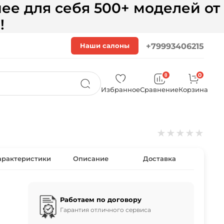
ее для себя 500+ моделей от
!
Наши салоны
+79993406215
0
0
Избранное
Сравнение
Корзина
★
★
★
★
★
арактеристики
Описание
Доставка
Работаем по договору
Гарантия отличного сервиса