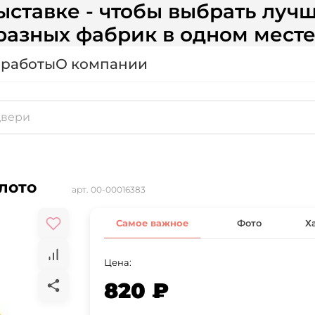
ставке - чтобы выбрать лучш
разных фабрик в одном месте
 работы
О компании
олото
арт.
00-00016383
Самое важное
Фото
Х
Цена:
820 ₽