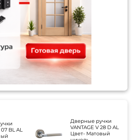
Дверные ручки
учки
VANTAGE V 28 D AL
07 BL AL
Цвет- Матовый
ный
никель