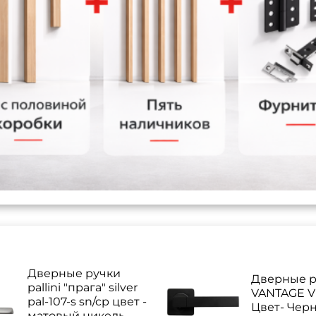
Дверные ручки
Дверные р
pallini "прага" silver
VANTAGE V 
pal-107-s sn/cp цвет -
Цвет- Чер
матовый никель