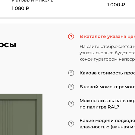
1 000 ₽
1 080 ₽
В каталоге указана це
осы
На сайте отображается 
узнать, сколько будет с
конфигуратором непосре
Какова стоимость про
Итоговая сумма зависит
В какой момент ремонт
Минимальная цена за ус
«экошпон» начинается от
Мы советуем приступать
Можно ли заказать ок
покрытие. В противном 
по палитре RAL?
может не подойти по вы
ставить двери по оконч
Да, такая возможность 
Какие модели подход
до поклейки обоев, лучш
эмалированные модели 
влажностью (ванная и 
наличники уже после за