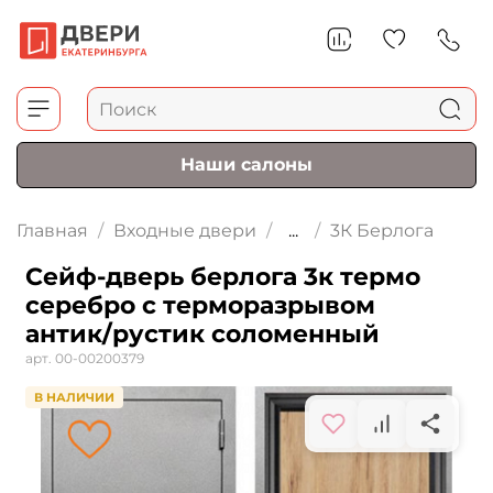
Наши салоны
Главная
Входные двери
...
3К Берлога
Сейф-дверь берлога 3к термо
серебро с терморазрывом
антик/рустик соломенный
арт.
00-00200379
В НАЛИЧИИ