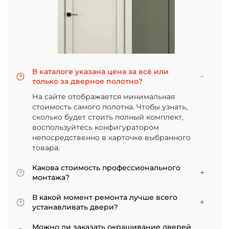
В каталоге указана цена за всё или
только за дверное полотно?
На сайте отображается минимальная
стоимость самого полотна. Чтобы узнать,
сколько будет стоить полный комплект,
воспользуйтесь конфигуратором
непосредственно в карточке выбранного
товара.
Какова стоимость профессионального
монтажа?
Итоговая сумма зависит от типа отделки
В какой момент ремонта лучше всего
двери и габаритов проема. Минимальная
устанавливать двери?
цена за установку стандартной двери с
Мы советуем приступать к монтажу после
покрытием «экошпон» начинается от 5000
Можно ли заказать окрашивание дверей