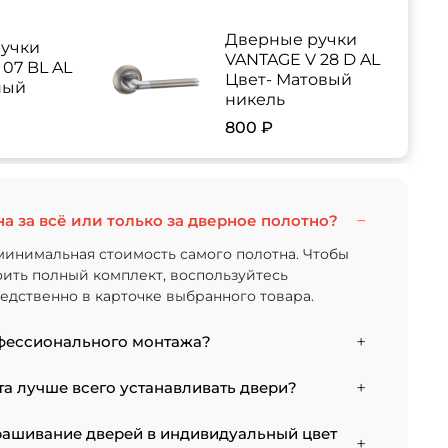
Дверные ручки
учки
VANTAGE V 28 D AL
07 BL AL
Цвет- Матовый
ный
никель
800 ₽
на за всё или только за дверное полотно?
минимальная стоимость самого полотна. Чтобы
тоить полный комплект, воспользуйтесь
дственно в карточке выбранного товара.
фессионального монтажа?
 от типа отделки двери и габаритов проема.
а лучше всего устанавливать двери?
тановку стандартной двери с покрытием
 5000 рублей.
 к монтажу после того, как уложено напольное
рашивание дверей в индивидуальный цвет
случае из-за изменения уровня пола полотно