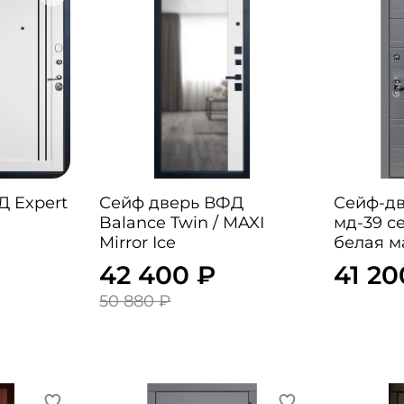
Д Expert
Сейф дверь ВФД
Сейф-дв
Balance Twin / MAXI
мд-39 с
Mirror Ice
белая м
42 400 ₽
41 20
50 880 ₽