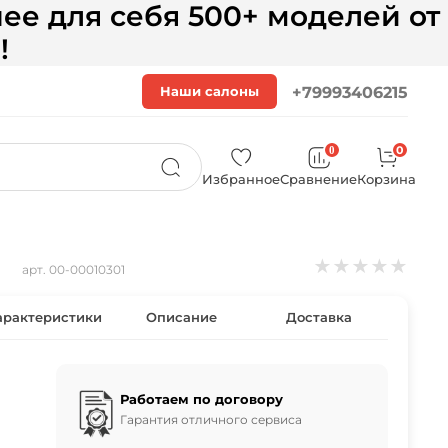
ее для себя 500+ моделей от
!
Наши салоны
+79993406215
0
0
Избранное
Сравнение
Корзина
★
★
★
★
★
арт.
00-00010301
арактеристики
Описание
Доставка
Работаем по договору
Гарантия отличного сервиса