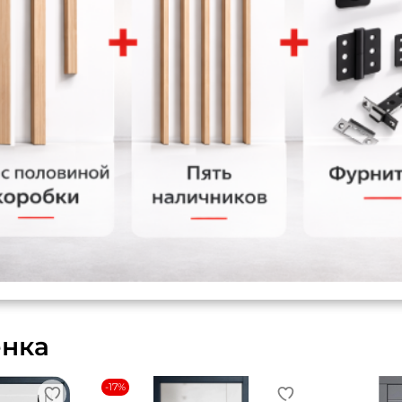
енка
-17%