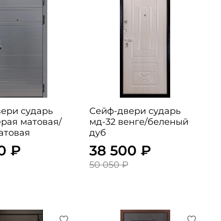
ери сударь
Сейф-двери сударь
ерая матовая/
мд-32 венге/беленый
атовая
дуб
0 ₽
38 500 ₽
50 050 ₽