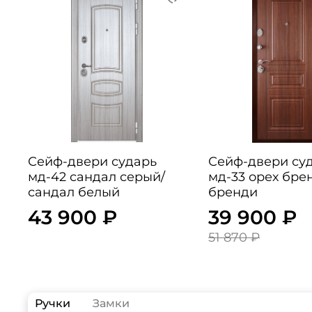
Сейф-двери сударь
Сейф-двери су
мд-42 сандал серый/
мд-33 орех бре
сандал белый
бренди
43 900 ₽
39 900 ₽
51 870 ₽
Ручки
Замки