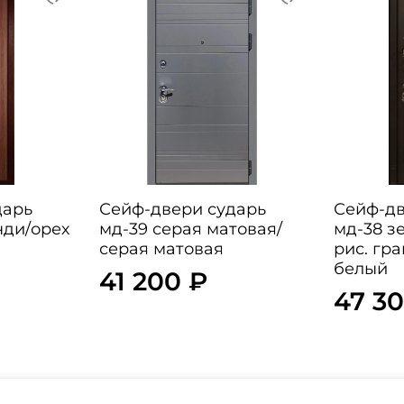
дарь
Сейф-двери сударь
Сейф-дв
нди/орех
мд-39 серая матовая/
мд-38 з
серая матовая
рис. гр
белый
41 200 ₽
47 3