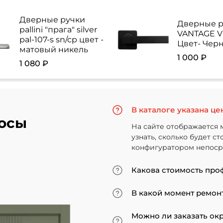
Дверные ручки
Дверные р
pallini "прага" silver
VANTAGE V 
pal-107-s sn/cp цвет -
Цвет- Чер
матовый никель
1 000 ₽
1 080 ₽
В каталоге указана це
осы
На сайте отображается 
узнать, сколько будет с
конфигуратором непосре
Какова стоимость про
Итоговая сумма зависит
В какой момент ремонт
Минимальная цена за ус
«экошпон» начинается от
Мы советуем приступать
Можно ли заказать ок
покрытие. В противном 