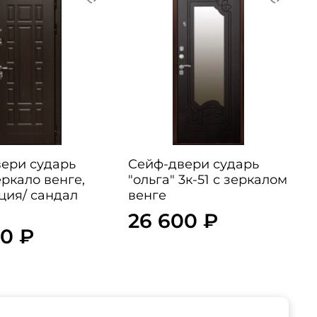
ери сударь
Сейф-двери сударь
еркало венге,
"ольга" 3к-51 с зеркалом
ация/ сандал
венге
26 600 ₽
00 ₽