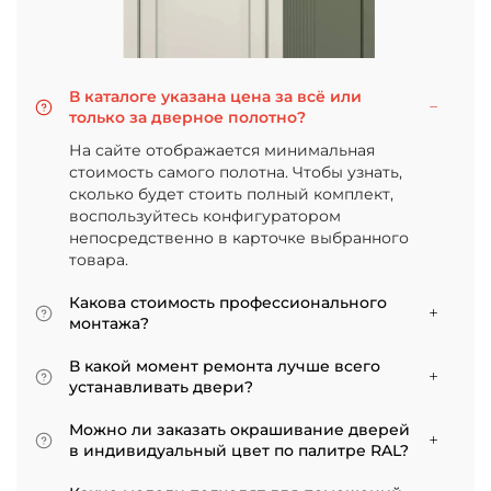
В каталоге указана цена за всё или
только за дверное полотно?
На сайте отображается минимальная
стоимость самого полотна. Чтобы узнать,
сколько будет стоить полный комплект,
воспользуйтесь конфигуратором
непосредственно в карточке выбранного
товара.
Какова стоимость профессионального
монтажа?
Итоговая сумма зависит от типа отделки
В какой момент ремонта лучше всего
двери и габаритов проема. Минимальная
устанавливать двери?
цена за установку стандартной двери с
Мы советуем приступать к монтажу после
покрытием «экошпон» начинается от 5000
Можно ли заказать окрашивание дверей
того, как уложено напольное покрытие. В
рублей.
в индивидуальный цвет по палитре RAL?
противном случае из-за изменения уровня
Да, такая возможность есть. В нашем
пола полотно может не подойти по высоте, и