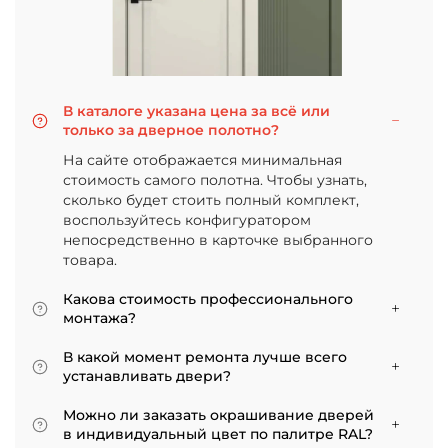
В каталоге указана цена за всё или
только за дверное полотно?
На сайте отображается минимальная
стоимость самого полотна. Чтобы узнать,
сколько будет стоить полный комплект,
воспользуйтесь конфигуратором
непосредственно в карточке выбранного
товара.
Какова стоимость профессионального
монтажа?
Итоговая сумма зависит от типа отделки
В какой момент ремонта лучше всего
двери и габаритов проема. Минимальная
устанавливать двери?
цена за установку стандартной двери с
Мы советуем приступать к монтажу после
покрытием «экошпон» начинается от 5000
Можно ли заказать окрашивание дверей
того, как уложено напольное покрытие. В
рублей.
в индивидуальный цвет по палитре RAL?
противном случае из-за изменения уровня