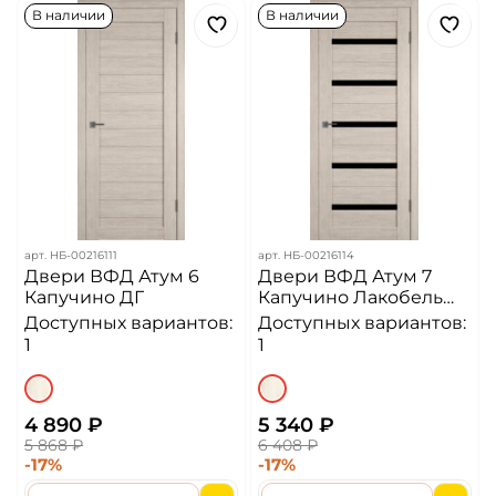
В наличии
В наличии
арт.
НБ-00216111
арт.
НБ-00216114
Двери ВФД Атум 6
Двери ВФД Атум 7
Капучино ДГ
Капучино Лакобель
Чёрный ДО
Доступных вариантов:
Доступных вариантов:
1
1
4 890 ₽
5 340 ₽
5 868 ₽
6 408 ₽
-17%
-17%