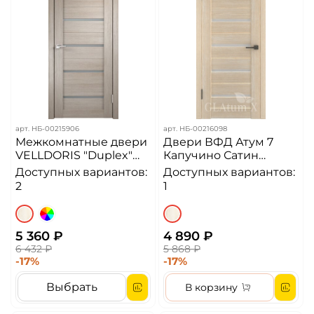
арт.
НБ-00215906
арт.
НБ-00216098
Межкомнатные двери
Двери ВФД Атум 7
VELLDORIS "Duplex"
Капучино Сатин
Капучино стекло
Белый ДО
Доступных вариантов:
Доступных вариантов:
Matelux ДО
2
1
5 360 ₽
4 890 ₽
6 432 ₽
5 868 ₽
-17%
-17%
Выбрать
В корзину