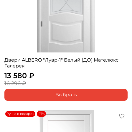
Двери ALBERO "Лувр-1" Белый (ДО) Мателюкс
Галерея
13 580 ₽
16 296 ₽
Выбрать
Ручка в подарок
-17%