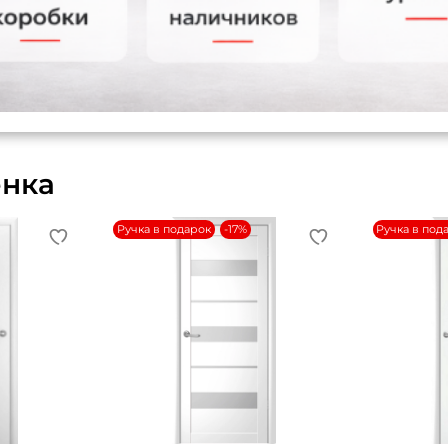
енка
Ручка в подарок
-17%
Ручка в под