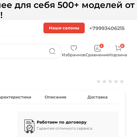
ее для себя 500+ моделей от
!
Наши салоны
+79993406215
0
0
Избранное
Сравнение
Корзина
★
★
★
★
★
арактеристики
Описание
Доставка
Работаем по договору
Гарантия отличного сервиса