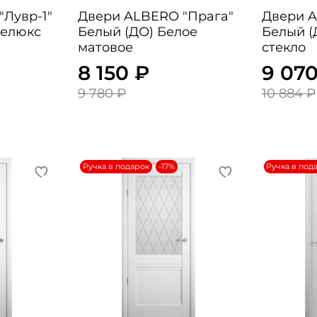
Двери ALBERO "Прага"
Двери ALBE
телюкс
Белый (ДО) Белое
Белый (
матовое
стекло
8 150 ₽
9 070
9 780 ₽
10 884 ₽
Ручка в подарок
-17%
Ручка в под