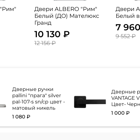
Двери ALBERO "Рим"
Двери ALBE
Белый (ДО) Мателюкс
Белый в
Гранд
7 960
10 130 ₽
9 552 ₽
12 156 ₽
Дверные ручки
Дверные р
pallini "прага" silver
VANTAGE V 
pal-107-s sn/cp цвет -
Цвет- Чер
матовый никель
1 000 ₽
1 080 ₽