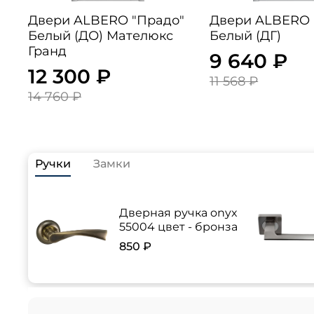
Двери ALBERO "Прадо"
Двери ALBERO "Рим"
Белый (ДО) Мателюкс
Белый (ДГ)
Гранд
9 640 ₽
12 300 ₽
11 568 ₽
14 760 ₽
Ручки
Замки
Дверная ручка onyx
55004 цвет - бронза
850 ₽