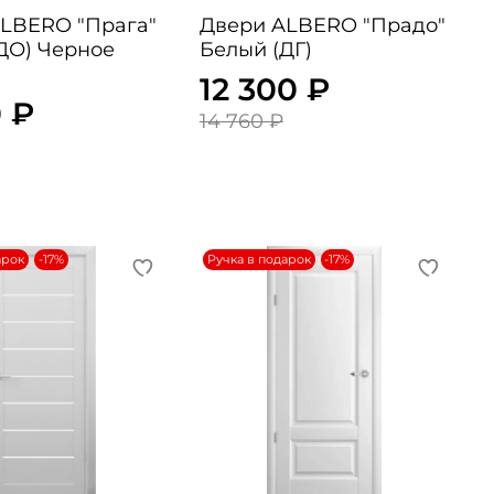
RO "Прага"
Двери ALBERO "Прадо"
ДО) Черное
Белый (ДГ)
12 300 ₽
 ₽
14 760 ₽
арок
-17%
Ручка в подарок
-17%