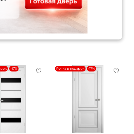
арок
-17%
Ручка в подарок
-17%