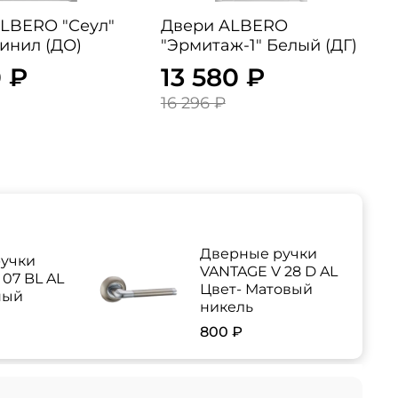
RO "Сеул"
Двери ALBERO
инил (ДО)
"Эрмитаж-1" Белый (ДГ)
 ₽
13 580 ₽
16 296 ₽
Дверные ручки
учки
VANTAGE V 28 D AL
07 BL AL
Цвет- Матовый
ный
никель
800 ₽