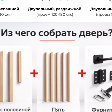
аспашной
Двупольный, раздвижной
Двупольны
90 см.)
(проем 120-180 см.)
(проем 1