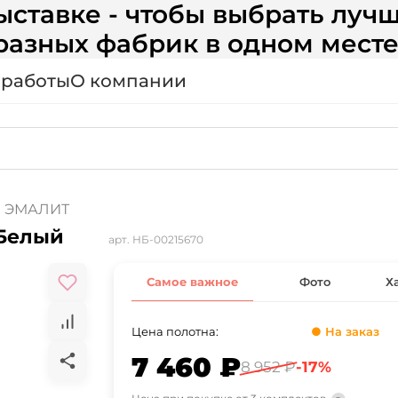
ставке - чтобы выбрать лучш
разных фабрик в одном месте
 работы
О компании
ЭМАЛИТ
 Белый
арт.
НБ-00215670
Самое важное
Фото
Х
Цена полотна:
● На заказ
7 460 ₽
8 952 ₽
-17%