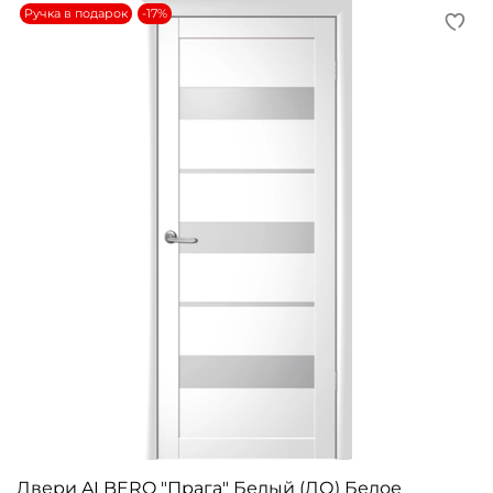
Ручка в подарок
-17%
Двери ALBERO "Прага" Белый (ДО) Белое