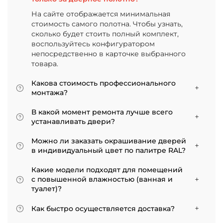
На сайте отображается минимальная
стоимость самого полотна. Чтобы узнать,
сколько будет стоить полный комплект,
воспользуйтесь конфигуратором
непосредственно в карточке выбранного
товара.
Какова стоимость профессионального
монтажа?
Итоговая сумма зависит от типа отделки
В какой момент ремонта лучше всего
двери и габаритов проема. Минимальная
устанавливать двери?
цена за установку стандартной двери с
Мы советуем приступать к монтажу после
покрытием «экошпон» начинается от 5000
Можно ли заказать окрашивание дверей
того, как уложено напольное покрытие. В
рублей.
в индивидуальный цвет по палитре RAL?
противном случае из-за изменения уровня
Да, такая возможность есть. В нашем
пола полотно может не подойти по высоте, и
Какие модели подходят для помещений
ассортименте представлены эмалированные
его придется подрезать. Оптимально ставить
с повышенной влажностью (ванная и
модели от разных фабрик
двери по окончании всех отделочных работ.
туалет)?
Если монтаж нужен до поклейки обоев,
Для санузлов мы рекомендуем выбирать
лучше заранее подготовить все запилы, но
Как быстро осуществляется доставка?
двери с покрытием из экошпона. На нашем
крепить наличники уже после завершения