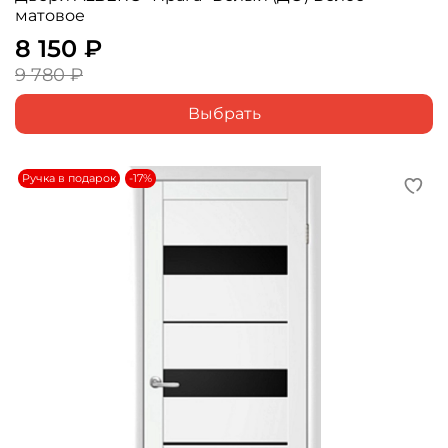
матовое
8 150 ₽
9 780 ₽
Выбрать
Ручка в подарок
-17%