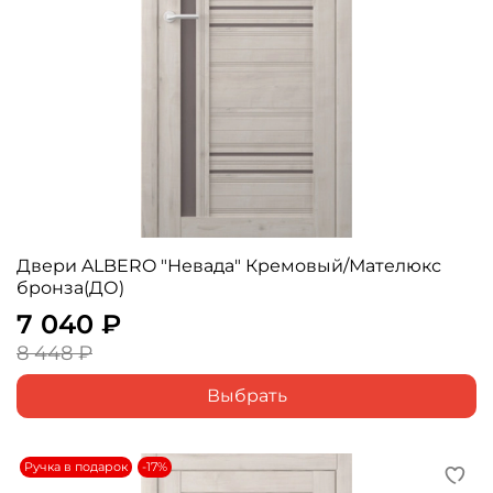
Двери ALBERO "Невада" Кремовый/Мателюкс
бронза(ДО)
7 040 ₽
8 448 ₽
Выбрать
Ручка в подарок
-17%