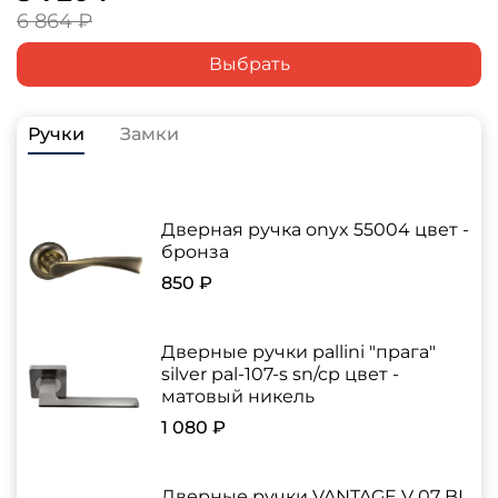
6 864 ₽
Выбрать
Ручки
Замки
Дверная ручка onyx 55004 цвет -
бронза
850 ₽
Дверные ручки pallini "прага"
silver pal-107-s sn/cp цвет -
матовый никель
1 080 ₽
Дверные ручки VANTAGE V 07 BL