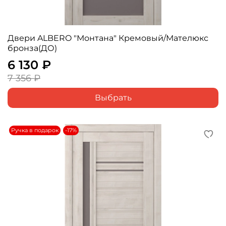
Двери ALBERO "Монтана" Кремовый/Мателюкс
бронза(ДО)
6 130 ₽
7 356 ₽
Выбрать
Ручка в подарок
-17%