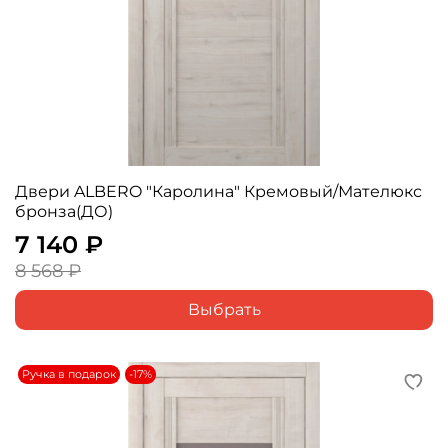
Двери ALBERO "Каролина" Кремовый/Мателюкс
бронза(ДО)
7 140 ₽
8 568 ₽
Выбрать
Ручка в подарок
-17%