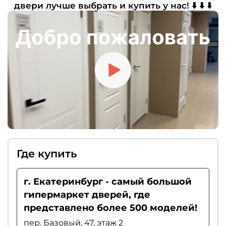
двери лучше выбрать и купить у нас! ⬇️ ⬇️ ⬇️
желанию можно дополнить комплект
доводчиком, ограничителем хода или
«умным порогом». Если вы цените тишину,
рекомендуем выбирать магнитные замки.
Где купить
г. Екатеринбург - самый большой
гипермаркет дверей, где
представлено более 500 моделей!
пер. Базовый, 47, этаж 2