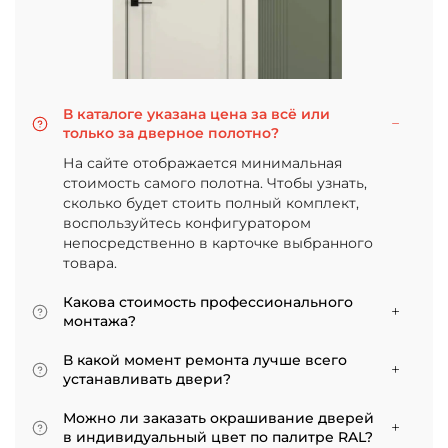
В каталоге указана цена за всё или
только за дверное полотно?
На сайте отображается минимальная
стоимость самого полотна. Чтобы узнать,
сколько будет стоить полный комплект,
воспользуйтесь конфигуратором
непосредственно в карточке выбранного
товара.
Какова стоимость профессионального
монтажа?
Итоговая сумма зависит от типа отделки
В какой момент ремонта лучше всего
двери и габаритов проема. Минимальная
устанавливать двери?
цена за установку стандартной двери с
Мы советуем приступать к монтажу после
покрытием «экошпон» начинается от 5000
Можно ли заказать окрашивание дверей
того, как уложено напольное покрытие. В
рублей.
в индивидуальный цвет по палитре RAL?