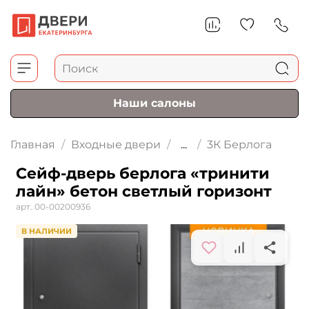
Наши салоны
Главная
Входные двери
...
3К Берлога
Сейф-дверь берлога «тринити
лайн» бетон светлый горизонт
арт.
00-00200936
В НАЛИЧИИ