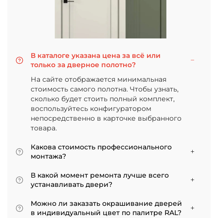
В каталоге указана цена за всё или
только за дверное полотно?
На сайте отображается минимальная
стоимость самого полотна. Чтобы узнать,
сколько будет стоить полный комплект,
воспользуйтесь конфигуратором
непосредственно в карточке выбранного
товара.
Какова стоимость профессионального
монтажа?
Итоговая сумма зависит от типа отделки
В какой момент ремонта лучше всего
двери и габаритов проема. Минимальная
устанавливать двери?
цена за установку стандартной двери с
Мы советуем приступать к монтажу после
покрытием «экошпон» начинается от 5000
Можно ли заказать окрашивание дверей
того, как уложено напольное покрытие. В
рублей.
в индивидуальный цвет по палитре RAL?