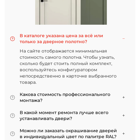
В каталоге указана цена за всё или
только за дверное полотно?
На сайте отображается минимальная
стоимость самого полотна. Чтобы узнать,
сколько будет стоить полный комплект,
воспользуйтесь конфигуратором
непосредственно в карточке выбранного
товара.
Какова стоимость профессионального
монтажа?
Итоговая сумма зависит от типа отделки
В какой момент ремонта лучше всего
двери и габаритов проема. Минимальная
устанавливать двери?
цена за установку стандартной двери с
Мы советуем приступать к монтажу после
покрытием «экошпон» начинается от 5000
Можно ли заказать окрашивание дверей
того, как уложено напольное покрытие. В
рублей.
в индивидуальный цвет по палитре RAL?