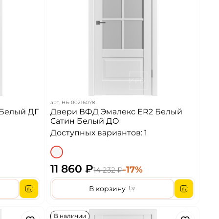
арт.
НБ-00216078
 Белый ДГ
Двери ВФД Эмалекс ER2 Белый
Сатин Белый ДО
Доступных вариантов: 1
11 860 ₽
-17%
14 232 ₽
В корзину
В наличии