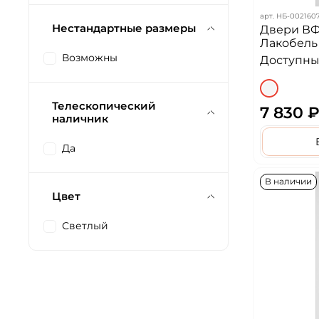
арт.
НБ-002160
Нестандартные размеры
Двери ВФ
Лакобель
Возможны
Доступных
Телескопический
7 830 
наличник
Да
В наличии
Цвет
Светлый