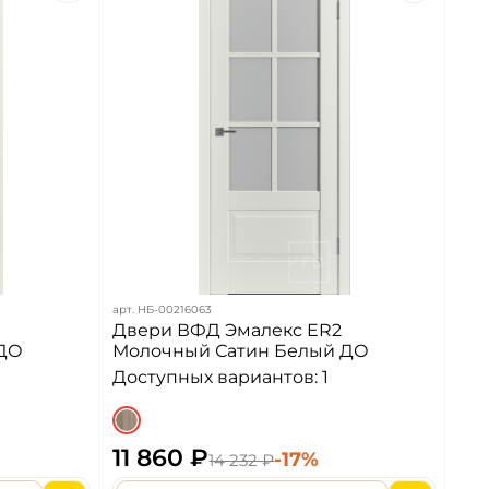
арт.
НБ-00216063
Двери ВФД Эмалекс ER2
 ДО
Молочный Сатин Белый ДО
Доступных вариантов: 1
11 860 ₽
-17%
14 232 ₽