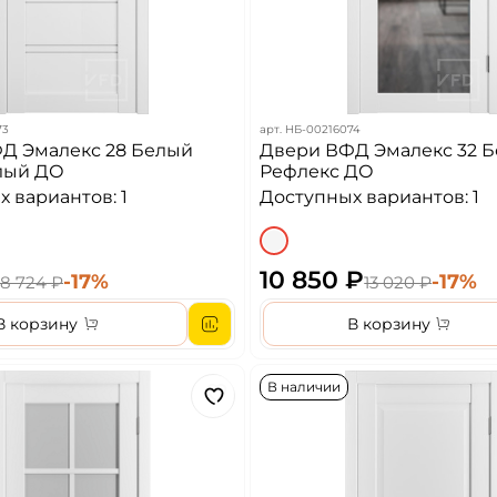
73
арт.
НБ-00216074
Д Эмалекс 28 Белый
Двери ВФД Эмалекс 32 
лый ДО
Рефлекс ДО
 вариантов: 1
Доступных вариантов: 1
10 850 ₽
-17%
-17%
8 724 ₽
13 020 ₽
В корзину
В корзину
В наличии