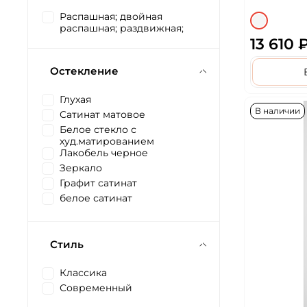
Распашная; двойная
распашная; раздвижная;
13 610 
Остекление
Глухая
В наличии
Сатинат матовое
Белое стекло с
худ.матированием
Лакобель черное
Зеркало
Графит сатинат
белое сатинат
Стиль
Классика
Современный