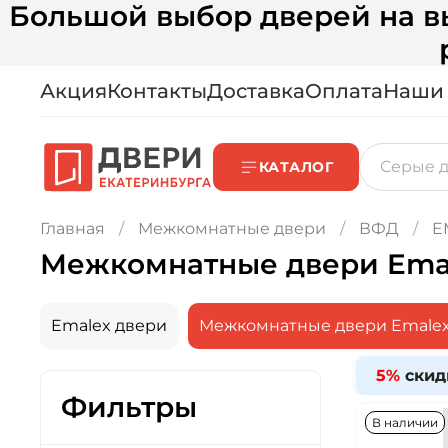
Большой выбор дверей на вы
Акция
Контакты
Доставка
Оплата
Наши
КАТАЛОГ
Главная
Межкомнатные двери
ВФД
E
Межкомнатные двери Ema
Emalex двери
Межкомнатные двери Emale
5%
скид
Фильтры
В наличии