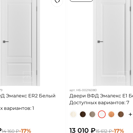
79
арт.
НБ-00216080
Д Эмалекс ER2 Белый
Двери ВФД Эмалекс E1 Б
Доступных вариантов: 7
 вариантов: 1
₽
13 010 ₽
-17%
-17%
14 160 ₽
15 612 ₽