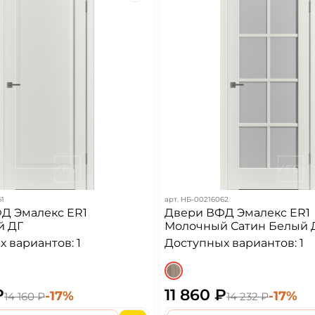
1
арт.
НБ-00216062
Д Эмалекс ER1
Двери ВФД Эмалекс ER1
й ДГ
Молочный Сатин Белый
 вариантов: 1
Доступных вариантов: 1
₽
11 860 ₽
-17%
-17%
14 160 ₽
14 232 ₽