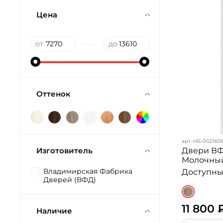
Цена
—
от
до
Оттенок
арт.
НБ-0021606
Изготовитель
Двери ВФ
Молочны
Владимирская Фабрика
Доступных
Дверей (ВФД)
11 800 
Наличие