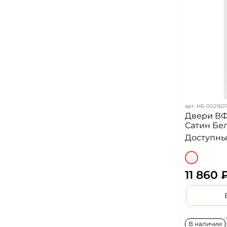
арт.
НБ-002160
Двери ВФ
Сатин Бе
Доступных
11 860 
В наличии