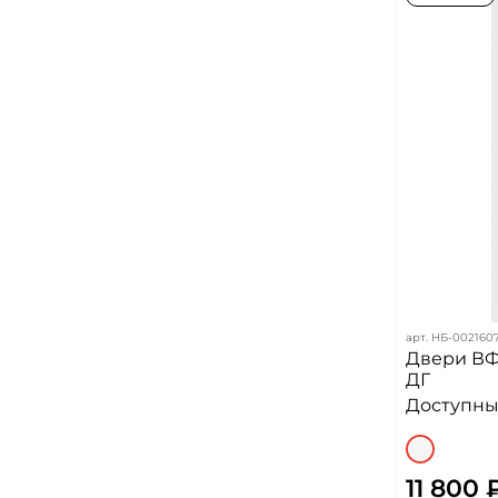
арт.
НБ-002160
Двери ВФ
ДГ
Доступных
11 800 