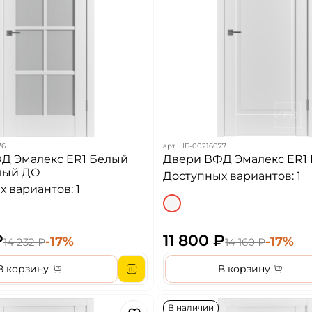
76
арт.
НБ-00216077
Д Эмалекс ER1 Белый
Двери ВФД Эмалекс ER1
лый ДО
Доступных вариантов: 1
 вариантов: 1
₽
11 800 ₽
-17%
-17%
14 232 ₽
14 160 ₽
В корзину
В корзину
В наличии