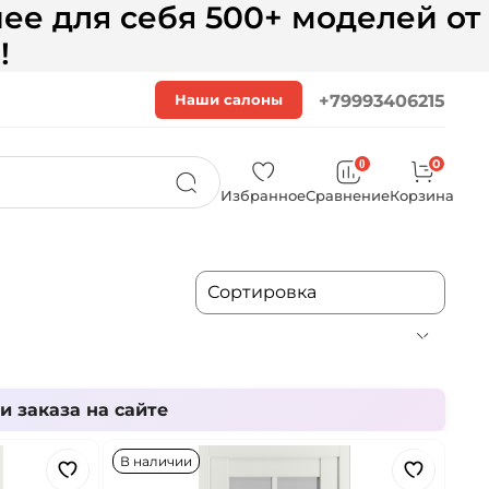
ее для себя 500+ моделей от
!
Наши салоны
+79993406215
0
0
Избранное
Сравнение
Корзина
 заказа на сайте
В наличии