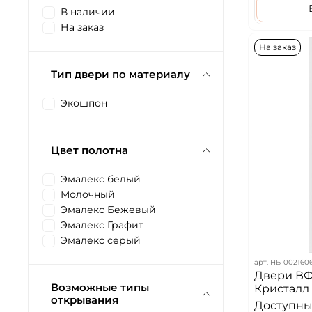
В наличии
На заказ
На заказ
Тип двери по материалу
Экошпон
Цвет полотна
Эмалекс белый
Молочный
Эмалекс Бежевый
Эмалекс Графит
Эмалекс серый
арт.
НБ-002160
Двери ВФ
Возможные типы
Кристалл
открывания
Доступных