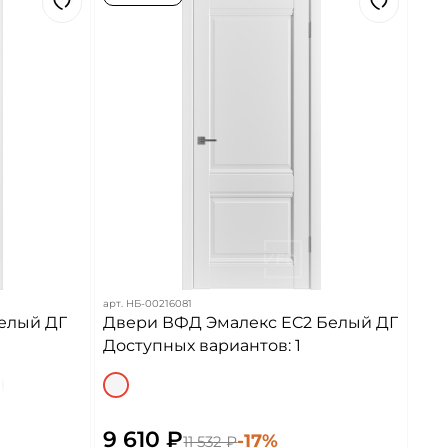
арт.
НБ-00216081
елый ДГ
Двери ВФД Эмалекс EC2 Белый ДГ
Доступных вариантов: 1
9 610 ₽
-17%
11 532 ₽