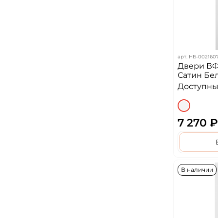
арт.
НБ-002160
Двери ВФ
Сатин Бе
Доступных
7 270 ₽
В наличии