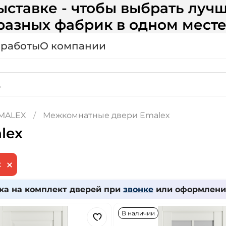
ставке - чтобы выбрать лучш
разных фабрик в одном месте
 работы
О компании
MALEX
Межкомнатные двери Emalex
lex
x
ка на комплект дверей при
звонке
или оформлении
В наличии